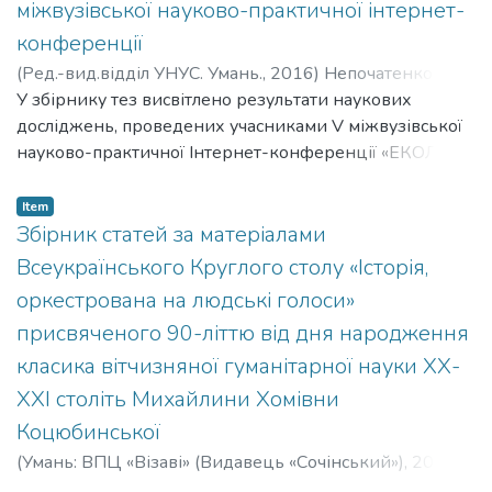
міжвузівської науково-практичної інтернет-
конференції
(
Ред.-вид.відділ УНУС. Умань.,
2016
)
Непочатенко,
Олена Олександрівна
У збірнику тез висвітлено результати наукових
;
Сонько, Сергій Петрович
досліджень, проведених учасниками V міжвузівської
науково-практичної Інтернет-конференції «ЕКОЛОГІЯ
– ШЛЯХИ ГАРМОНІЗАЦІЇ ВІДНОСИН ПРИРОДИ ТА
СУСПІЛЬСТВА» (Умань, 2 червня 2016 року)
Item
Збірник статей за матеріалами
Всеукраїнського Круглого столу «Історія,
оркестрована на людські голоси»
присвяченого 90-літтю від дня народження
класика вітчизняної гуманітарної науки ХХ-
ХХІ століть Михайлини Хомівни
Коцюбинської
(
Умань: ВПЦ «Візаві» (Видавець «Сочінський»),
2022
)