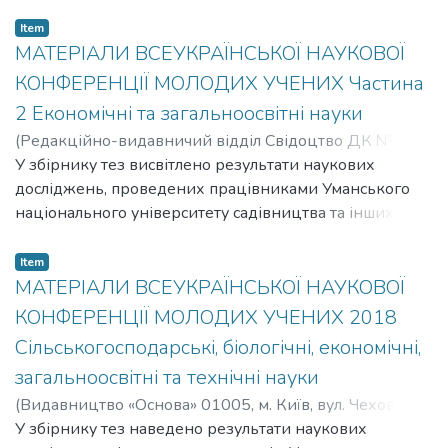
навчальних закладів Міністерства аграрної політики
України та науково-дослідних установ УААН.
Item
МАТЕРІАЛИ ВСЕУКРАЇНСЬКОЇ НАУКОВОЇ
КОНФЕРЕНЦІЇ МОЛОДИХ УЧЕНИХ Частина
2 Економічні та загальноосвітні науки
(
Редакційно-видавничий відділ Свідоцтво ДК №
2499 від 18.05.2006 р. Уманського державного
У збірнику тез висвітлено результати наукових
аграрного університету вул. Інтернаціональна 2, м.
досліджень, проведених працівниками Уманського
Умань, Черкаська обл., 20305,
національного університету садівництва та інших
2010
)
навчальних закладів Міністерства аграрної політики
України та науково-дослідних установ УААН.
Item
МАТЕРІАЛИ ВСЕУКРАЇНСЬКОЇ НАУКОВОЇ
КОНФЕРЕНЦІЇ МОЛОДИХ УЧЕНИХ 2018
Сільськогосподарські, біологічні, економічні,
загальноосвітні та технічні науки
(
Видавництво «Основа» 01005, м. Київ, вул. Чехова, 11
Свідоцтво ДК № 3526 від 15.10.2009 р,
У збірнику тез наведено результати наукових
2018
)