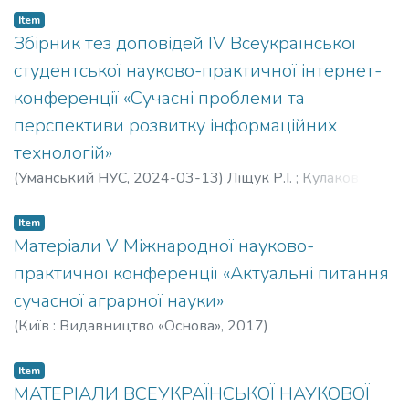
Item
Збірник тез доповідей ІV Всеукраїнської
студентської науково-практичної інтернет-
конференції «Сучасні проблеми та
перспективи розвитку інформаційних
технологій»
(
Уманський НУС,
2024-03-13
)
Ліщук Р.І.
;
Кулаков П.І.
;
Кучерук В.Ю.
;
Нескородєва Т.В.
;
Маньковська В.С.
Item
Матеріали V Міжнародної науково-
практичної конференції «Актуальні питання
сучасної аграрної науки»
(
Київ : Видавництво «Основа»,
2017
)
Item
МАТЕРІАЛИ ВСЕУКРАЇНСЬКОЇ НАУКОВОЇ