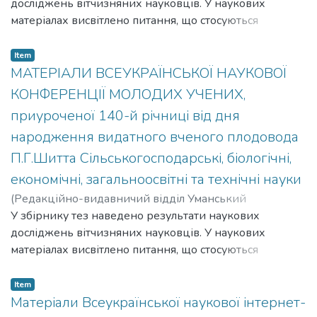
досліджень вітчизняних науковців. У наукових
матеріалах висвітлено питання, що стосуються
актуальних проблем сучасної аграрної науки.
Розраховано на студентів, аспірантів, докторантів,
Item
викладачів, наукових співробітників та фахівців, які
МАТЕРІАЛИ ВСЕУКРАЇНСЬКОЇ НАУКОВОЇ
займаються сучасними питаннями аграрного
КОНФЕРЕНЦІЇ МОЛОДИХ УЧЕНИХ,
виробництва й науки.
приуроченої 140-й річниці від дня
народження видатного вченого плодовода
П.Г.Шитта Сільськогосподарські, біологічні,
економічні, загальноосвітні та технічні науки
(
Редакційно-видавничий відділ Уманський
національний університет садівництва Свідоцтво ДК
У збірнику тез наведено результати наукових
№ 2499 від 18.05.2006 р. вул. Інститутська 1, м. Умань,
досліджень вітчизняних науковців. У наукових
Черкаська обл., 20305,
матеріалах висвітлено питання, що стосуються
2015
)
актуальних проблем сучасної аграрної науки.
Розраховано на студентів, аспірантів, докторантів,
Item
викладачів, наукових співробітників та фахівців, які
Матеріали Всеукраїнської наукової інтернет-