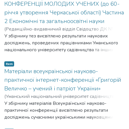
КОНФЕРЕНЦІЇ МОЛОДИХ УЧЕНИХ (до 60-
річчя утворення Черкаської області) Частина
2 Економічні та загальноосвітні науки
(
Редакційно-видавничий відділ Свідоцтво ДК №
2499 від 18.05.2006 р. Уманського державного
У збірнику тез висвітлено результати наукових
аграрного університету вул. Інтернаціональна 2, м.
досліджень, проведених працівниками Уманського
Умань, Черкаська обл., 20305,
національного університету садівництва та інших
2013
)
навчальних закладів Міністерства аграрної політики
України та науково-дослідних установ УААН.
Item
Матеріали всеукраїнської науково-
практичної інтернет-конференції «Григорій
Величко – учений і патріот України»
(
Уманський національний університет садівництва,
2024,
У збірнику матеріалів Всеукраїнської науково-
2024-10-22
)
Колектив авторів
практичної конференції висвітлено результати
досліджень сучасними українськими науковцями
життєвого й творчого шляху видатного вченого,