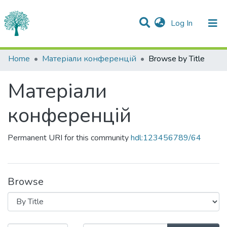
(current)
Log In
Communities & Collections
Home
Матеріали конференцій
Browse by Title
All of DSpace
Матеріали
конференцій
Permanent URI for this community
hdl:123456789/64
Browse