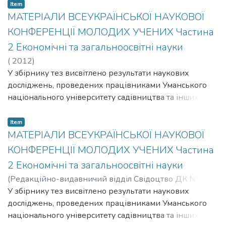
першого українця – доктора географії Григорія
Item
Величка, а також їхній доробок у сфері географії та
МАТЕРІАЛИ ВСЕУКРАЇНСЬКОЇ НАУКОВОЇ
суміжних наук. Видання може бути корисним для
КОНФЕРЕНЦІЇ МОЛОДИХ УЧЕНИХ Частина
викладачів закладів вищої освіти, вчителів, студентів.
2 Економічні та загальноосвітні науки
(
2012
)
У збірнику тез висвітлено результати наукових
досліджень, проведених працівниками Уманського
національного університету садівництва та інших
навчальних закладів Міністерства аграрної політики
України та науково-дослідних установ УААН.
Item
МАТЕРІАЛИ ВСЕУКРАЇНСЬКОЇ НАУКОВОЇ
КОНФЕРЕНЦІЇ МОЛОДИХ УЧЕНИХ Частина
2 Економічні та загальноосвітні науки
(
Редакційно-видавничий відділ Свідоцтво ДК №
2499 від 18.05.2006 р. Уманського державного
У збірнику тез висвітлено результати наукових
аграрного університету вул. Інтернаціональна 2, м.
досліджень, проведених працівниками Уманського
Умань, Черкаська обл., 20305,
національного університету садівництва та інших
2011
)