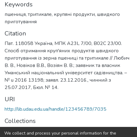
Keywords
пшениця, тритикале, крупяні продукти, швидкого
приготування
Citation
Пат. 118058 Україна, МПК A23L 7/00, B02C 23/00.
Спосіб отримання круп'яних продуктів швидкого
приготування із зерна пшениці та тритикале // Любич
В. В., Новіков В.В., Возіян В. В.; заявник та власник
Уманський національний університет садівництва. –
№ u 2016 13198; заявл. 23.12.2016., чинний з
25.07.2017, Бюл. № 14.
URI
http://lib.udau.edu.ua/handle/123456789/7035
Collections
Кафедра харчових технологій
We collect and process your personal information for the