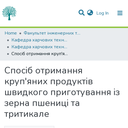
(current)
Log In
Statistics
Home
Факультет інженерних технологій та професійної освіти
Кафедра харчових технологій
Communities & Collections
Кафедра харчових технологій
Спосіб отримання круп'яних продуктів швидкого приготування із зерна пшениці та тритикале
All of DSpace
Спосіб отримання
круп'яних продуктів
швидкого приготування із
зерна пшениці та
тритикале