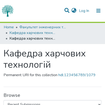
(current)
Log In
Statistics
Home
Факультет інженерних технологій та професійної освіти
Кафедра харчових технологій
Communities & Collections
Кафедра харчових технологій
All of DSpace
Кафедра харчових
технологій
Permanent URI for this collection
hdl:123456789/1079
Browse