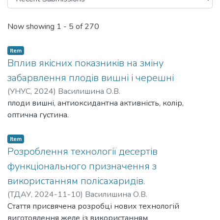
Recent Submissions
Now showing
1 - 5 of 270
Item
Вплив якісних показників на зміну
забарвлення плодів вишні і черешні
(
УНУС,
2024
)
Василишина О.В.
плоди вишні, антиоксидантна активність, колір,
оптична густина.
Item
Розроблення технології десертів
функціонального призначення з
використанням полісахаридів.
(
ТДАУ,
2024-11-10
)
Василишина О.В.
Стаття присвячена розробці нових технологій
виготовлення желе із використанням