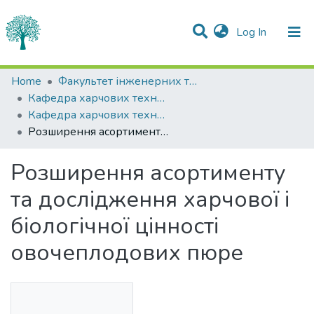
(current)
Log In
Statistics
Home
Факультет інженерних технологій та професійної освіти
Кафедра харчових технологій
Communities & Collections
Кафедра харчових технологій
Розширення асортименту та дослідження харчової і біологічної цінності овочеплодових пюре
All of DSpace
Розширення асортименту
та дослідження харчової і
біологічної цінності
овочеплодових пюре