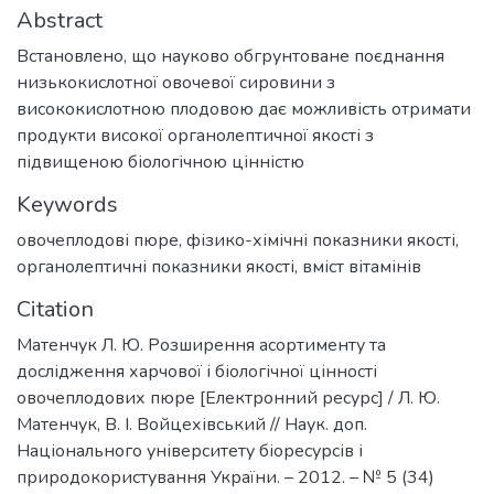
Abstract
Встановлено, що науково обгрунтоване поєднання
низькокислотної овочевої сировини з
висококислотною плодовою дає можливість отримати
продукти високої органолептичної якості з
підвищеною біологічною цінністю
Keywords
овочеплодові пюре
,
фізико-хімічні показники якості
,
органолептичні показники якості
,
вміст вітамінів
Citation
Матенчук Л. Ю. Розширення асортименту та
дослідження харчової і біологічної цінності
овочеплодових пюре [Електронний ресурс] / Л. Ю.
Матенчук, В. І. Войцехівський // Наук. доп.
Національного університету біоресурсів і
природокористування України. – 2012. – № 5 (34)