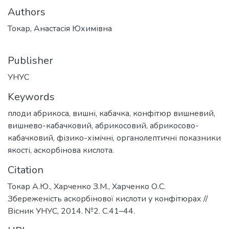
Authors
Токар, Анастасія Юхимівна
Publisher
УНУС
Keywords
плоди абрикоса, вишні, кабачка, конфітюр вишневий,
вишнево-кабачковий, абрикосовий, абрикосово-
кабачковий, фізико-хімічні, органолептичні показники
якості, аскорбінова кислота.
Citation
Токар А.Ю., Харченко З.М., Харченко О.С.
Збереженість аскорбінової кислоти у конфітюрах //
Вісник УНУС, 2014. №2. С.41–44.