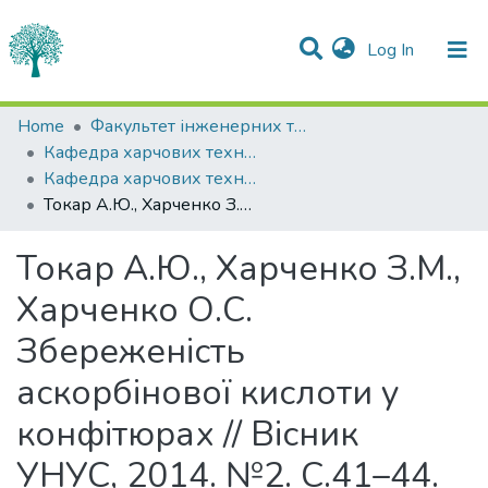
(current)
Log In
Statistics
Home
Факультет інженерних технологій та професійної освіти
Кафедра харчових технологій
Communities & Collections
Кафедра харчових технологій
Токар А.Ю., Харченко З.М., Харченко О.С. Збереженість аскорбінової кислоти у конфітюрах // Вісник УНУС, 2014. №2. С.41–44.
All of DSpace
Токар А.Ю., Харченко З.М.,
Харченко О.С.
Збереженість
аскорбінової кислоти у
конфітюрах // Вісник
УНУС, 2014. №2. С.41–44.