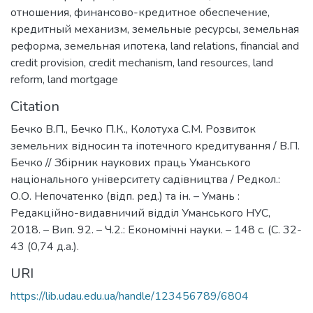
отношения
,
финансово-кредитное обеспечение
,
кредитный механизм
,
земельные ресурсы
,
земельная
реформа
,
земельная ипотека
,
land relations
,
financial and
credit provision
,
credit mechanism
,
land resources
,
land
reform
,
land mortgage
Citation
Бечко В.П., Бечко П.К., Колотуха С.М. Розвиток
земельних відносин та іпотечного кредитування / В.П.
Бечко // Збірник наукових праць Уманського
національного університету садівництва / Редкол.:
О.О. Непочатенко (відп. ред.) та ін. – Умань :
Редакційно-видавничий відділ Уманського НУС,
2018. – Вип. 92. – Ч.2.: Економічні науки. – 148 с. (С. 32-
43 (0,74 д.а.).
URI
https://lib.udau.edu.ua/handle/123456789/6804