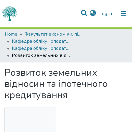
(current)
Log In
Statistics
Home
Факультет економіки, підприємництва та інформаційних технологій
Кафедра обліку і оподаткування
Communities & Collections
Кафедра обліку і оподаткування
Розвиток земельних відносин та іпотечного кредитування
All of DSpace
Розвиток земельних
відносин та іпотечного
кредитування