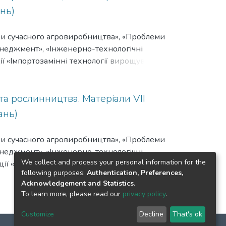
нь)
соби сучасного агровиробництва», «Проблеми
енеджмент», «Інженерно-технологічні
 «Імпортозамінні технології вирощування,
оку в Уманському національному
та рослинництва. Матеріали VІІ
ань)
соби сучасного агровиробництва», «Проблеми
енеджмент», «Інженерно-технологічні
We collect and process your personal information for the
ї «Інноваційні технології вирощування,
following purposes:
Authentication, Preferences,
оку в Уманському національному
Acknowledgement and Statistics
.
Next
To learn more, please read our
privacy policy
.
Customize
Decline
That's ok