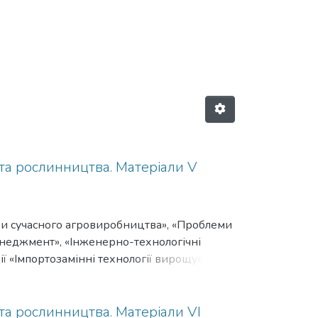
аційні технології вирощування, з
 та рослинництва. Матеріали V
соби сучасного агровиробництва», «Проблеми
енеджмент», «Інженерно-технологічні
 «Імпортозамінні технології вирощування,
оку в Уманському національному
 та рослинництва. Матеріали VІ