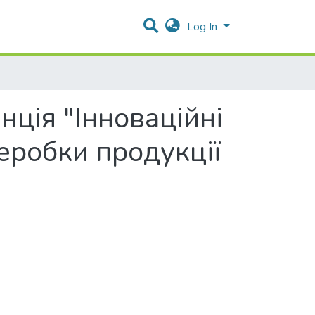
Log In
ція "Інноваційні
реробки продукції