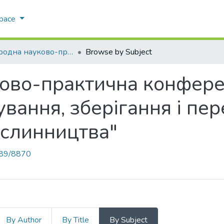
Space
Міжнародна науково-практична конференція "Інноваційні технології вирощування, зберігання і переробки продукції садівництва та рослинництва"
Browse by Subject
во-практична конферен
ування, зберігання і пе
ослинництва"
789/8870
By Author
By Title
By Subject