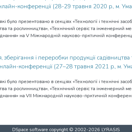
лайн-конференції (28-29 травня 2020 р., м. Ума
які було презентовано в секціях «Технології і технічні за
цтва та рослинництва», «Технічний сервіс та інженерний м
днання» на V Міжнародній науково-прктичній конференції
цтва та рослинництва», що відбулась 23–24 травня 2019 р
, зберігання і переробки продукції садівництва 
лайн-конференції (27–28 травня 2021 р., м. Ум
які було презентовано в секціях «Технології і технічні за
цтва та рослинництва», «Технічний сервіс та інженерний м
днання» на VІІ Міжнародній науково-прктичній конференці
цтва та рослинництва», що відбулась 27–28 травня 2021 р
DSpace software
copyright © 2002-2026
LYRASIS