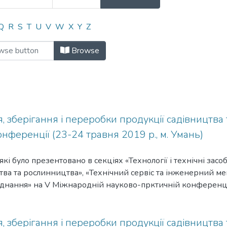
ково-практична конференція "Іннов
Q
R
S
T
U
V
W
X
Y
Z
Browse
, зберігання і переробки продукції садівництва
нференції (23-24 травня 2019 р., м. Умань)
які було презентовано в секціях «Технології і технічні за
цтва та рослинництва», «Технічний сервіс та інженерний м
днання» на V Міжнародній науково-прктичній конференції
цтва та рослинництва», що відбулась 23–24 травня 2019 р
, зберігання і переробки продукції садівництва