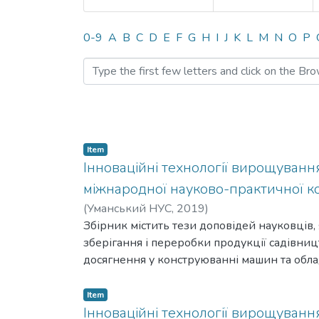
Browsing Міжнародна нау
0-9
A
B
C
D
E
F
G
H
I
J
K
L
M
N
O
P
Item
Інноваційні технології вирощування
міжнародної науково-практичної ко
(
Уманський НУС,
2019
)
Збірник містить тези доповідей науковців, 
зберігання і переробки продукції садівни
досягнення у конструюванні машин та обла
зберігання і переробки продукції садівни
університеті садівництва.
Item
Інноваційні технології вирощування