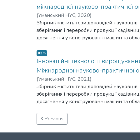
міжнародної науково-практичної он
(
Уманський НУС,
2020
)
Збірник містить тези доповідей науковців, 
зберігання і переробки продукції садівни
досягнення у конструюванні машин та обла
зберігання і переробки продукції садівни
університеті садівництва.
Item
Інноваційні технології вирощування
Міжнародної науково-практичної он
(
Уманський НУС,
2021
)
Збірник містить тези доповідей науковців, 
зберігання і переробки продукції садівни
досягнення у конструюванні машин та обла
зберігання і переробки продукції садівни
університеті садівництва.
Previous