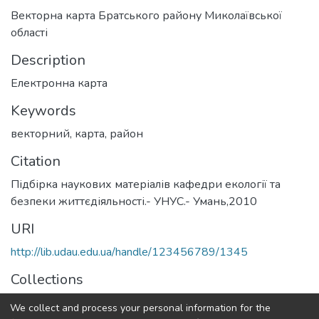
Векторна карта Братського району Миколаївської
області
Description
Електронна карта
Keywords
векторний
,
карта
,
район
Citation
Підбірка наукових матеріалів кафедри екології та
безпеки життєдіяльності.- УНУС.- Умань,2010
URI
http://lib.udau.edu.ua/handle/123456789/1345
Collections
Кафедра екології
We collect and process your personal information for the