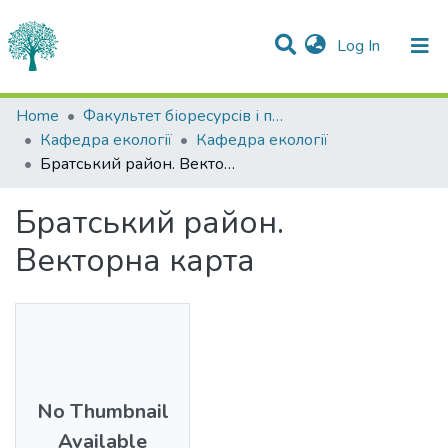
(current)
Log In
Statistics
Home
Факультет біоресурсів і природокористування
Кафедра екології
Кафедра екології
Communities & Collections
Братський район. Векторна карта
All of DSpace
Братський район.
Векторна карта
No Thumbnail
Available