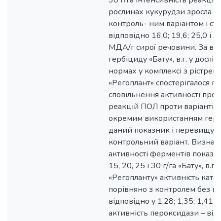
30 г/га інтенсивність реакцій
рослинах кукурудзи зросла п
контроль- ним варіантом і ст
відповідно 16,0; 19,6; 25,0 і 
МДА/г сирої речовини. За вн
гербіциду «Бату», в.г. у досл
нормах у комплексі з рістрег
«Регоплант» спостерігалося п
сповільнення активності пр
реакцій ПОЛ проти варіантів 
окремим використанням герб
даний показник і перевищув
контрольний варіант. Визнач
активності ферментів показало
15, 20, 25 і 30 г/га «Бату», в.г. 
«Регопланту» активність ката
порівняно з контролем без пр
відповідно у 1,28; 1,35; 1,41 т
активність пероксидази – від