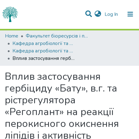
(current)
Log In
Statistics
Home
Факультет біоресурсів і природокористування
Кафедра агробіології та біохімії
Communities & Collections
Кафедра агробіології та біохімії
Вплив застосування гербіциду «Бату», в.г. та рістрегулятора «Регоплант» на реакції перокисного окиснення ліпідів і активність ферментів класу оксидоредуктаз
All of DSpace
Вплив застосування
гербіциду «Бату», в.г. та
рістрегулятора
«Регоплант» на реакції
перокисного окиснення
ліпідів і активність