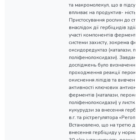
та макромолекул, що в підсум
впливає на продуктив- ність 
Пристосування рослин до стр
внаслідок дії гербіцидів здійс
участі компонентів фермента
системи захисту, зокрема фер
оксидоредуктаз (каталази, пе
поліфенолоксидази). Завдан
досліджень було визначення 
проходження реакції пероки
окиснення ліпідів та вивченн
активності ключових антиокс
ферментів (каталази, перокси
поліфенолоксидази) у листка
кукурудзи за внесення гербіц
в.г. та рістрегулятора «Регопла
Встановлено, що на третю доб
внесення гербіциду у нормах 1