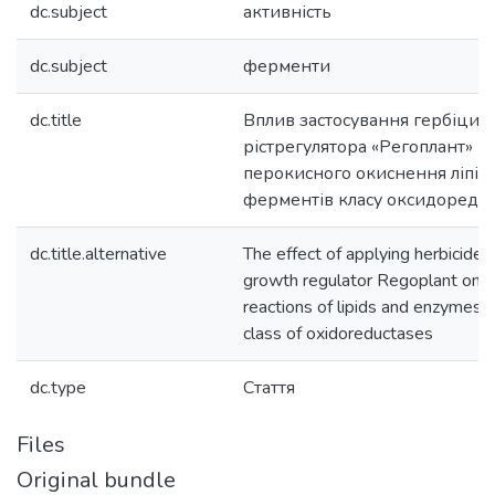
dc.subject
активність
dc.subject
ферменти
dc.title
Вплив застосування гербіциду «
рістрегулятора «Регоплант» на
перокисного окиснення ліпідів
ферментів класу оксидоредук
dc.title.alternative
The effect of applying herbicide
growth regulator Regoplant on t
reactions of lipids and enzymes a
class of oxidoreductases
dc.type
Стаття
Files
Original bundle