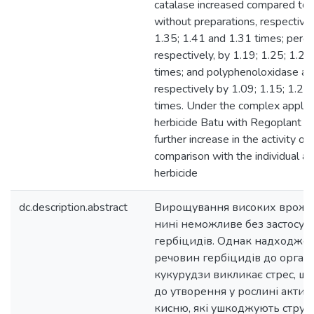
catalase increased compared to t
without preparations, respectivel
1.35; 1.41 and 1.31 times; peroxi
respectively, by 1.19; 1.25; 1.2
times; and polyphenoloxidase act
respectively by 1.09; 1.15; 1.23
times. Under the complex applica
herbicide Batu with Regoplant t
further increase in the activity o
comparison with the individual ap
herbicide
dc.description.abstract
Вирощування високих врожаї
нині неможливе без застосув
гербіцидів. Однак надходже
речовин гербіцидів до орган
кукурудзи викликає стрес, щ
до утворення у рослині акти
кисню, які ушкоджують стру