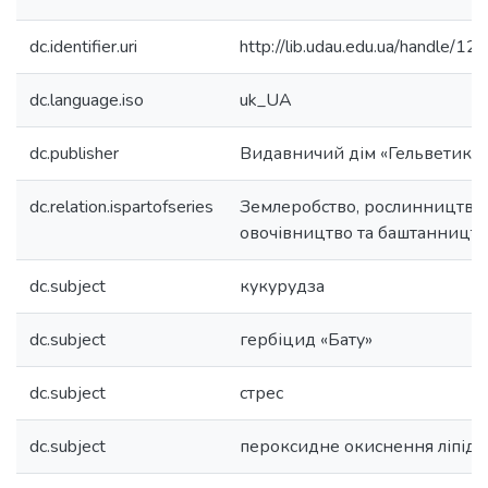
dc.identifier.uri
http://lib.udau.edu.ua/handle/
dc.language.iso
uk_UA
dc.publisher
Видавничий дім «Гельветика»
dc.relation.ispartofseries
Землеробство, рослинництво,
овочівництво та баштанництв
dc.subject
кукурудза
dc.subject
гербіцид «Бату»
dc.subject
стрес
dc.subject
пероксидне окиснення ліпіді