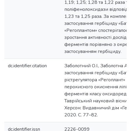
1,19; 1,25; 1,28 та 1,22 раза т
поліфенолоксидази відповідно 
1,23 та 1,25 раза. За комплек
застосування гербіциду «Бату»,
«Регоплантом» спостерігалос
зростання активності дослід
ферментів порівняно з окре
застосуванням гербіциду.
dc.identifier.citation
Заболотний О.І., Заболотна А.
застосування гербіциду «Бату»,
рістрегулятора «Регоплант» на
перокисного окиснення ліпідів
ферментів класу оксидоредукт
Таврійський науковий вісник.
Херсон: Видавничий дім «Гель
2020. С. 77–82.
dc.identifier.issn
2226-0099