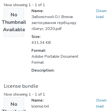
Now showing
1 - 1 of 1
Name:
Down
No
Заболотний О.І. Вплив
load
Thumbnail
застосування гербіциду
«Бату», 2020.pdf
Available
Size:
431.34 KB
Format:
Adobe Portable Document
Format
Description:
License bundle
Now showing
1 - 1 of 1
Name:
Down
No
license.txt
load