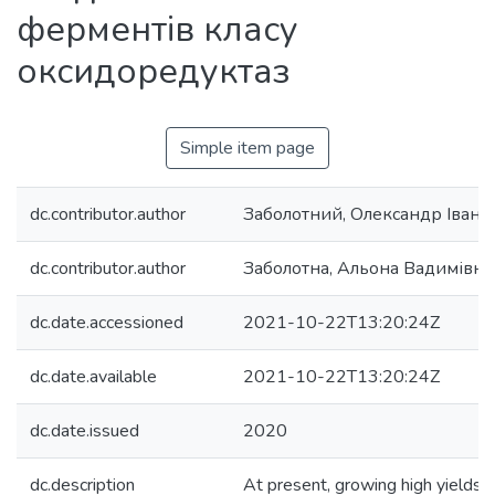
ферментів класу
оксидоредуктаз
Simple item page
dc.contributor.author
Заболотний, Олександр Івано
dc.contributor.author
Заболотна, Альона Вадимівна
dc.date.accessioned
2021-10-22T13:20:24Z
dc.date.available
2021-10-22T13:20:24Z
dc.date.issued
2020
dc.description
At present, growing high yields o