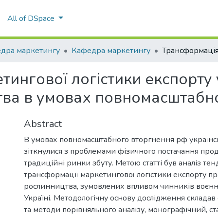
All of DSpace
дра маркетингу
Кафедра маркетингу
ингової логістики експорту 
тва в умовах повномасштабно
Abstract
В умовах повномасштабного вторгнення рф українс
зіткнулися з проблемами фізичного постачання прод
традиційні ринки збуту. Метою статті був аналіз те
трансформації маркетингової логістики експорту пр
рослинництва, зумовлених впливом чинників воєнно
Україні. Методологічну основу дослідження складав
та методи порівняльного аналізу, монографічний, с