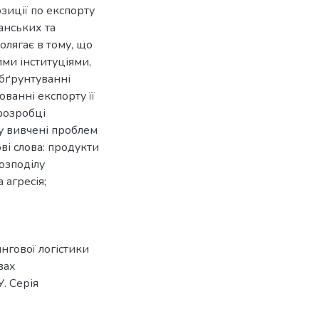
зиції по експорту
анських та
олягає в тому, що
ми інституціями,
обґрунтуванні
ванні експорту її
розробці
у вивчені проблем
ві слова: продукти
озподілу
 агресія;
нгової логістики
вах
. Серія