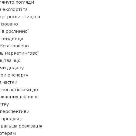
глянуто погляди
 експорті та
ції рослинництва
ізовано
ів рослинної
 тенденції
. Встановлено
ь маркетингової
ицтва, що
ами додану
ури експорту
 частки
ної логістики до
ржавних впливів.
итку
а перспективи
 продукції
дальша реалізація
ортерам