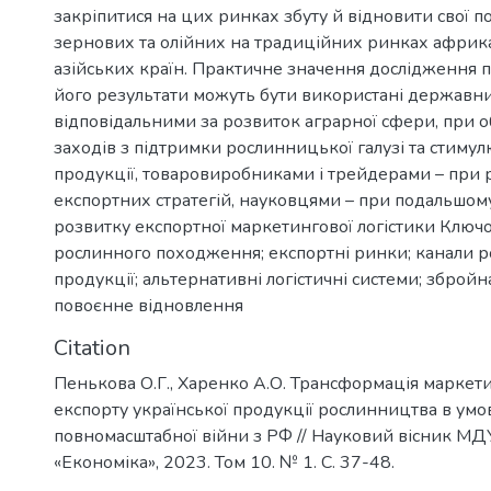
закріпитися на цих ринках збуту й відновити свої по
зернових та олійних на традиційних ринках африк
азійських країн. Практичне значення дослідження п
його результати можуть бути використані державни
відповідальними за розвиток аграрної сфери, при 
заходів з підтримки рослинницької галузі та стимулю
продукції, товаровиробниками і трейдерами – при 
експортних стратегій, науковцями – при подальшом
розвитку експортної маркетингової логістики Ключо
рослинного походження; експортні ринки; канали р
продукції; альтернативні логістичні системи; збройна
повоєнне відновлення
Citation
Пенькова О.Г., Харенко А.О. Трансформація маркети
експорту української продукції рослинництва в умо
повномасштабної війни з РФ // Науковий вісник МДУ
«Економіка», 2023. Том 10. № 1. С. 37-48.