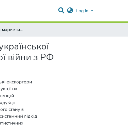
Log In
Трансформація маркетингової логістики експорту української продукції рослинництва в умовах повномасштабної війни з РФ
української
ї війни з РФ
ькі експортери
укції на
нденцій
одукції
го стану в
 системний підхід
татистичних