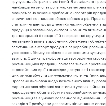
групувань, абстрактно-логічний. В дослідженні роз
науковців на зміст та роль маркетингової логістики в
виокремлено основні проблеми експортерів продук
спричинені повномасштабною війною з рф. Проанал
статистичні дані щодо динаміки частки окремих вид
продукції у загальному експорті країни та визначені
трансформації її товарної й географічної структури
негативний вплив виробничих обмежень і обмежен
логістики на експорт продуктів переробки рослинн
утворюють більшу, порівняно з зерновими культур
вартість. Оцінка трансформації географічної структ
рослинницької продукції показала значне зростання
європейських країн внаслідок доступності транспорт
цих ринків збуту та стимулюючих інституційних де
Зроблено висновок щодо позитивного впливу розв
маркетингової збутової логістики в умовах війни н
нарощування обсягів збуту на європейських ринках
рослинництва в умовах повоєнного відновлення. По
заходів з її розбудови дозволить вітчизняним експ