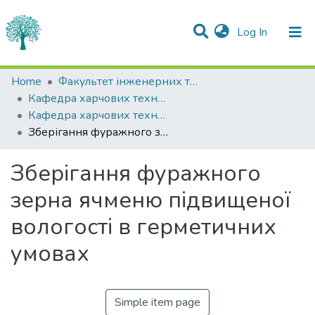
(current)
Log In
Statistics
Home
Факультет інженерних технологій та професійної освіти
Кафедра харчових технологій
Communities & Collections
Кафедра харчових технологій
Зберігання фуражного зерна ячменю підвищеної вологості в герметичних умовах
All of DSpace
Зберігання фуражного
зерна ячменю підвищеної
вологості в герметичних
умовах
Simple item page