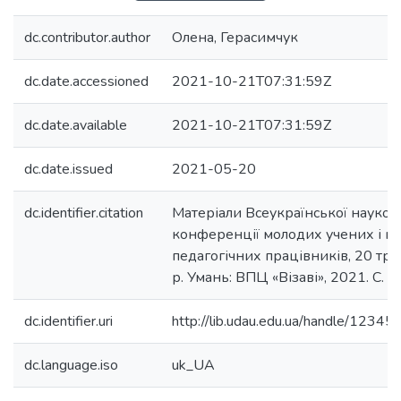
dc.contributor.author
Олена, Герасимчук
dc.date.accessioned
2021-10-21T07:31:59Z
dc.date.available
2021-10-21T07:31:59Z
dc.date.issued
2021-05-20
dc.identifier.citation
Матеріали Всеукраїнської науков
конференції молодих учених і н
педагогічних працівників, 20 тр
р. Умань: ВПЦ «Візаві», 2021. С. 
dc.identifier.uri
http://lib.udau.edu.ua/handle/123
dc.language.iso
uk_UA