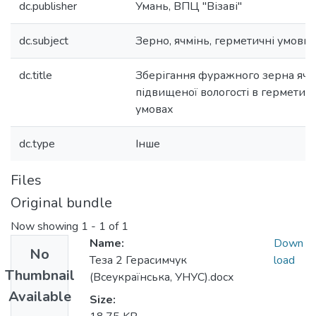
dc.publisher
Умань, ВПЦ "Візаві"
dc.subject
Зерно, ячмінь, герметичні умови
dc.title
Зберігання фуражного зерна яч
підвищеної вологості в герметич
умовах
dc.type
Інше
Files
Original bundle
Now showing
1 - 1 of 1
Name:
Down
No
Теза 2 Герасимчук
load
Thumbnail
(Всеукраїнська, УНУС).docx
Available
Size: