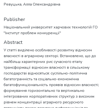
Ревуцька, Алла Олександрівна
Publisher
Національний університет харчових технологій ГО
"Інститут проблем конкуренції"
Abstract
У статті виділено особливості розвитку відносин
власності в аграрному секторі. Встановлено, що до
найбільш характерних рис сучасного етапу
трансформації відносин власності в сільському
господарстві відносяться: суспільно-політична
багатогранність та соціально-економічна
багатофункціональність проявів відносин власності;
формування горизонтально та вертикально
інтегрованих корпоративних структур з високим
рівнем концентрації аграрного ресурсного
потенціалу, також ресурсна диференціація та