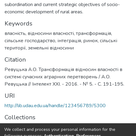
subordination and current strategic objectives of socio-
economic development of rural areas.
Keywords
власність
,
відносини власності
,
трансформація
,
сільське господарство
,
інтеграція
,
ринок
,
сільські
території
,
земельні відносини
Citation
Ревуцька А.О. Трансформація відносин власності в
системі сучасних аграрних перетворень / А.О.
Ревуцька // Інтелект ХХІ. - 2016. - № 5. - С. 191-195.
URI
http://lib.udau.edu.ua/handle/123456789/5300
Collections
Кафедра економіки
We collect and process your personal information for the
following purposes:
Authentication, Preferences,