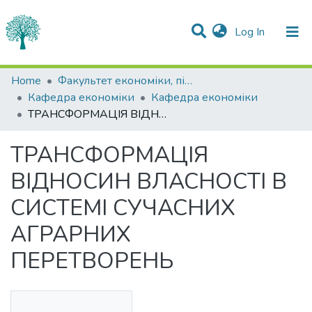
(current)
Log In
Statistics
Home
Факультет економіки, підприємництва та інформаційних технологій
Кафедра економіки
Кафедра економіки
Communities & Collections
ТРАНСФОРМАЦІЯ ВІДНОСИН ВЛАСНОСТІ В СИСТЕМІ СУЧАСНИХ АГРАРНИХ ПЕРЕТВОРЕНЬ
All of DSpace
ТРАНСФОРМАЦІЯ
ВІДНОСИН ВЛАСНОСТІ В
СИСТЕМІ СУЧАСНИХ
АГРАРНИХ
ПЕРЕТВОРЕНЬ