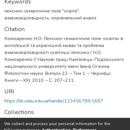
Keywords
лексико-семантичне поле "освіта"
,
взаємовідповідність
,
порівняльний аналіз
Citation
Комісаренко Н.О. Лексико-семантичне поле «освіта» в
англійській та українській мовах та проблема
взаємовідповідності освітньої лексики / Н.О.
Комісаренко // Наукові праці Кам'янець-Подільського
національного університету імені Івана Огієнка:
Філологічні науки. Випуск 22. – Том 1. – Чернівці:
Книги – ХХІ, 2010. – С. 207–211.
URI
https://lib.udau.edu.ua/handle/123456789/1687
Collections
Кафедра української та іноземних мов
We collect and process your personal information for the
following purposes:
Authentication, Preferences,