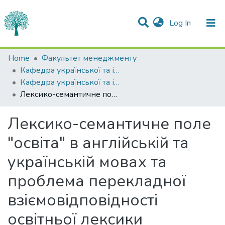
(current)
Log In
Statistics
Home
Факультет менеджменту
Кафедра української та іноземних мов
Communities & Collections
Кафедра української та іноземних мов
Лексико-семантичне поле "освіта" в англійській та українській мовах та проблема перекладної взіємовідповідності освітньої лексики
All of DSpace
Лексико-семантичне поле
"освіта" в англійській та
українській мовах та
проблема перекладної
взіємовідповідності
освітньої лексики