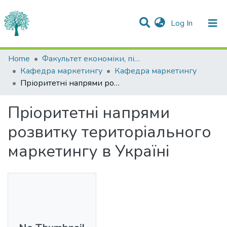
(current)
Log In
Statistics
Home
Факультет економіки, підприємництва та інформаційних технологій
Кафедра маркетингу
Кафедра маркетингу
Communities & Collections
Пріоритетні напрями розвитку територіального маркетингу в Україні
All of DSpace
Пріоритетні напрями
розвитку територіального
маркетингу в Україні