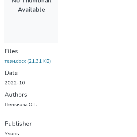
No Thumbnail
Available
Files
тези.docx
(21.31 KB)
Date
2022-10
Authors
Пенькова О.Г.
Publisher
Умань