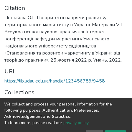
Citation
Пенькова О.Г. Пріоритетні напрями розвитку
територіального маркетингу в Україні. Матеріали VІІ
Всеукраїнської науково-практичної Інтернет-
конференції кафедри маркетингу Уманського
національного університету садівництва
«Становлення та розвиток маркетингу в Україні: від
теорії до практики», 25 жовтня 2022 р. Умань, 2022.
URI
https://lib.udau.edu.ua/handle/123456789/9458
Collections
Кафедра маркетингу
We collect and process your personal information for the
following purposes:
Authentication, Preferences,
Full item page
Acknowledgement and Statistics
.
To learn more, please read our
privacy policy
.