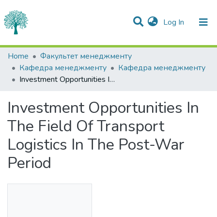
(current)
Log In
Statistics
Home
Факультет менеджменту
Кафедра менеджменту
Кафедра менеджменту
Communities & Collections
Investment Opportunities In The Field Of Transport Logistics In The Post-War Period
All of DSpace
Investment Opportunities In
The Field Of Transport
Logistics In The Post-War
Period