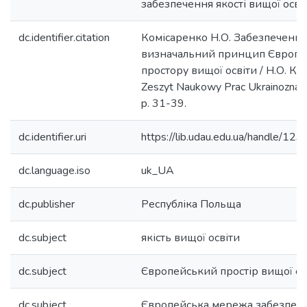
забезпечення якості вищої осві
dc.identifier.citation
Комісаренко Н.О. Забезпечення 
визначальний принцип Європе
простору вищої освіти / Н.О. Ко
Zeszyt Naukowy Prac Ukrainoznaw
p. 31-39.
dc.identifier.uri
https://lib.udau.edu.ua/handle/
dc.language.iso
uk_UA
dc.publisher
Республіка Польща
dc.subject
якість вищої освіти
dc.subject
Європейський простір вищої ос
dc.subject
Європейська мережа забезпече