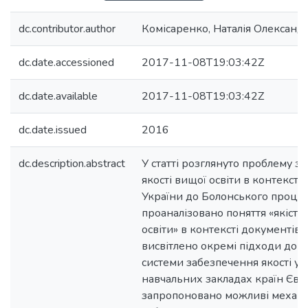
dc.contributor.author
Комісаренко, Наталія Олександ
dc.date.accessioned
2017-11-08T19:03:42Z
dc.date.available
2017-11-08T19:03:42Z
dc.date.issued
2016
dc.description.abstract
У статті розглянуто проблему з
якості вищої освіти в контекст
України до Болонського процес
проаналізовано поняття «якість
освіти» в контексті документів
висвітлено окремі підходи до о
системи забезпечення якості у
навчальних закладах країн Євр
запропоновано можливі механ