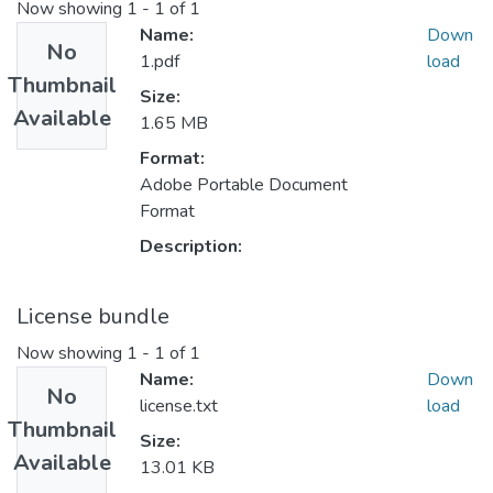
Now showing
1 - 1 of 1
Name:
Down
No
1.pdf
load
Thumbnail
Size:
Available
1.65 MB
Format:
Adobe Portable Document
Format
Description:
License bundle
Now showing
1 - 1 of 1
Name:
Down
No
license.txt
load
Thumbnail
Size:
Available
13.01 KB