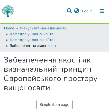
(current)
Log In
Statistics
Home
Факультет менеджменту
Кафедра української та іноземних мов
Communities & Collections
Кафедра української та іноземних мов
Забезпечення якості як визначальний принцип Європейського простору вищої освіти
All of DSpace
Забезпечення якості як
визначальний принцип
Європейського простору
вищої освіти
Simple item page