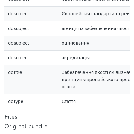
dc.subject
Європейські стандарти та реко
dc.subject
агенція із забезпечення якості
dc.subject
оцінювання
dc.subject
акредитація
dc.title
Забезпечення якості як визнач
принцип Європейського прост
освіти
dc.type
Стаття
Files
Original bundle