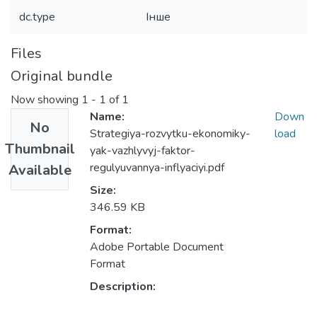
dc.type
Інше
Files
Original bundle
Now showing
1 - 1 of 1
Name:
Down
No
Strategiya-rozvytku-ekonomiky-
load
Thumbnail
yak-vazhlyvyj-faktor-
regulyuvannya-inflyaciyi.pdf
Available
Size:
346.59 KB
Format:
Adobe Portable Document
Format
Description: