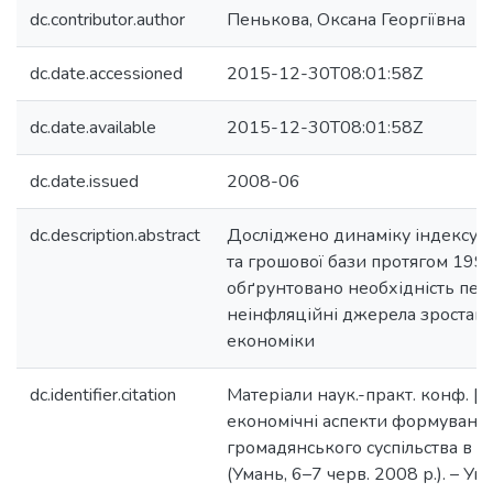
dc.contributor.author
Пенькова, Оксана Георгіївна
dc.date.accessioned
2015-12-30T08:01:58Z
dc.date.available
2015-12-30T08:01:58Z
dc.date.issued
2008-06
dc.description.abstract
Досліджено динаміку індексу-
та грошової бази протягом 199
обґрунтовано необхідність пер
неінфляційні джерела зростан
економіки
dc.identifier.citation
Матеріали наук.-практ. конф. [
економічні аспекти формуванн
громадянського суспільства в Ук
(Умань, 6–7 черв. 2008 р.). – У