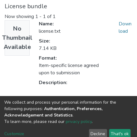
License bundle
Now showing
1 - 1 of 1
Name:
Down
No
license.txt
load
Thumbnail
Size:
Available
7.14 KB
Format:
Item-specific license agreed
upon to submission
Description:
Collections
We collect and process your personal information for the
following purposes:
Authentication, Preferences,
Кафедра маркетингу
Acknowledgement and Statistics
.
To learn more, please read our
privacy policy
.
DSpace software
copyright © 2002-2026
LYRASIS
Customize
Decline
That's ok