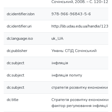
Сочінський, 2008. – С. 120–122.
dc.identifier.isbn
978-966-96843-5-6
dc.identifier.uri
http://lib.udau.edu.ua/handle/1
dc.language.iso
uk_UA
dc.publisher
Умань: СПД Сочінський
dc.subject
інфляція
dc.subject
інфляція попиту
dc.subject
стратегія розвитку економіки
dc.title
Стратегія розвитку економіки 
фактор регулювання інфляції