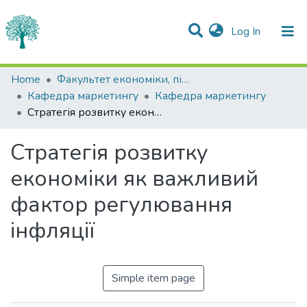
(current)
Log In
Statistics
Home
Факультет економіки, підприємництва та інформаційних технологій
Кафедра маркетингу
Кафедра маркетингу
Communities & Collections
Стратегія розвитку економіки як важливий фактор регулювання інфляції
All of DSpace
Стратегія розвитку
економіки як важливий
фактор регулювання
інфляції
Simple item page