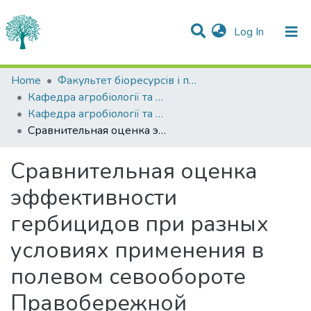
(current)
Log In
Statistics
Home
Факультет біоресурсів і природокористування
Кафедра агробіології та біохімії
Communities & Collections
Кафедра агробіології та біохімії
Сравнительная оценка эффективности гербицидов при разных условиях применения в полевом севообороте Правобережной Лесостепи УССР
All of DSpace
Сравнительная оценка
эффективности
гербицидов при разных
условиях применения в
полевом севообороте
Правобережной