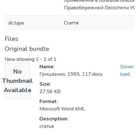
применения в полевом севооб
Правобережной Лесостепи УС
dc.type
Стаття
Files
Original bundle
Now showing
1 - 1 of 1
Name:
Down
No
Грицаэнко, 1985, 117.docx
load
Thumbnail
Size:
Available
27.56 KB
Format:
Microsoft Word XML
Description:
статья