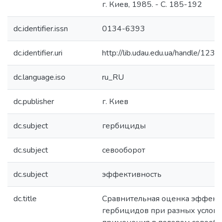
г. Киев, 1985. - С. 185-192
dc.identifier.issn
0134-6393
dc.identifier.uri
http://lib.udau.edu.ua/handle/1
dc.language.iso
ru_RU
dc.publisher
г. Киев
dc.subject
гербициды
dc.subject
севооборот
dc.subject
эффективность
dc.title
Сравнительная оценка эффект
гербицидов при разных услов