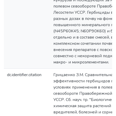
кукурузы и последующих за ней
полевом севообороте Правобе
Лесостепи УССР. Гербициды вн
разных дозах в почву на фоне
повышенного минерального пи
(N45P60K45; N60P90K60) и бе
отдельно и в составе смесей, в
комплексном сочетании почвен
внесения препаратов с повсхо
совместно с некорневой подк
макро- и микроэлементами.
dc.identifier.citation
Грицаенко З.М. Сравнительная
эффективности гербицидов пр
условиях применения в полево
севообороте Правобережной Л
УССР. Сб. науч. тр. "Биологическ
химическая защита растений о
вредителей, болезней и сорняк