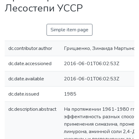
Лесостепи УССР
Simple item page
dc.contributor.author
Грицаенко, Зинаида Мартынов
dc.date.accessioned
2016-06-01T06:02:53Z
dc.date.available
2016-06-01T06:02:53Z
dc.date.issued
1985
dc.description.abstract
На протяжении 1961-1980 гг. 
эффективность разных способ
применения симазина, прометр
линурона, аминной соли 2,4-Д 