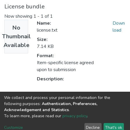
License bundle
Now showing
1 - 1 of 1
Name:
Down
No
license.txt
load
Thumbnail
Size:
Available
7.14 KB
Format:
Item-specific license agreed
upon to submission
Description:
Collections
We collect and process your personal information for the
following purposes:
Authentication, Preferences,
Кафедра агробіології та біохімії
Acknowledgement and Statistics
.
To learn more, please read our
privacy policy
.
DSpace software
copyright © 2002-2026
LYRASIS
Customize
Decline
That's ok