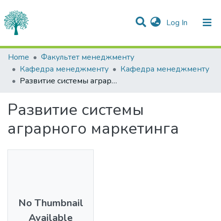
(current)
Log In
Statistics
Home
Факультет менеджменту
Кафедра менеджменту
Кафедра менеджменту
Communities & Collections
Развитие системы аграрного маркетинга
All of DSpace
Развитие системы
аграрного маркетинга
No Thumbnail
Available