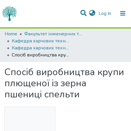
(current)
Log In
Statistics
Home
Факультет інженерних технологій та професійної освіти
Кафедра харчових технологій
Communities & Collections
Кафедра харчових технологій
Спосіб виробництва крупи плющеної із зерна пшениці спельти
All of DSpace
Спосіб виробництва крупи
плющеної із зерна
пшениці спельти