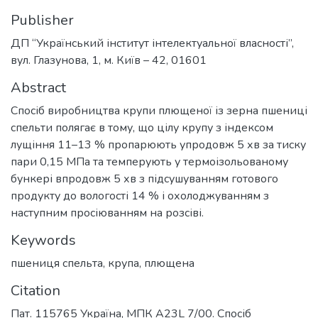
Publisher
ДП “Український інститут інтелектуальної власності”,
вул. Глазунова, 1, м. Київ – 42, 01601
Abstract
Спосіб виробництва крупи плющеної із зерна пшениці
спельти полягає в тому, що цілу крупу з індексом
лущіння 11–13 % пропарюють упродовж 5 хв за тиску
пари 0,15 МПа та темперують у термоізольованому
бункері впродовж 5 хв з підсушуванням готового
продукту до вологості 14 % і охолоджуванням з
наступним просіюванням на розсіві.
Keywords
пшениця спельта, крупа, плющена
Citation
Пат. 115765 Україна, МПК A23L 7/00. Спосіб