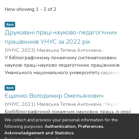
Recent Submissions
Now showing
1 - 2 of 2
Item
Друковані праці науково-педагогічних
працівників УНУС за 2022 рік
(
УНУС,
2023
)
Маєвська Тетяна Антонівна
;
Олейніченко Наталя Олександрівна
У бібліографічному покажчику систематизовані
наукові праці науково педагогічних працівників
Уманського національного університету садівництва,
опубліковані в 2022 році.
Item
Єщенко Володимир Омельянович
(
УНУС,
2021
)
Маєвська Тетяна Антонівна
;
Чернова
Наталя Олександрівна
Біобібліографічний покажчик наукових праць із серії
;
Сержук Тетяна Олександрівна
;
Бондаренко Людмила Олексіївна
«Вчені Уманського НУС» присвячений доктору
We collect and process your personal information for the
сільськогосподарських наук, професору, Заслуженому
following purposes:
Authentication, Preferences,
Acknowledgement and Statistics
.
працівнику освіти України, Заслуженому професору