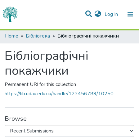
(current)
Log In
Statistics
Home
Бібліотека
Бібліографічні покажчики
Communities & Collections
Бібліографічні
All of DSpace
покажчики
Permanent URI for this collection
https://lib.udau.edu.ua/handle/123456789/10250
Browse