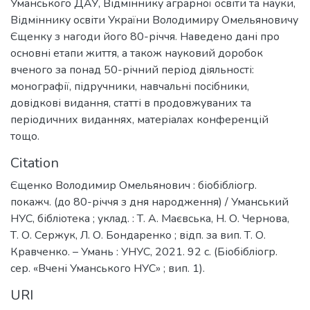
Уманського ДАУ, Відміннику аграрної освіти та науки,
Відміннику освіти України Володимиру Омельяновичу
Єщенку з нагоди його 80-річчя. Наведено дані про
основні етапи життя, а також науковий доробок
вченого за понад 50-річний період діяльності:
монографії, підручники, навчальні посібники,
довідкові видання, статті в продовжуваних та
періодичних виданнях, матеріалах конференцій
тощо.
Citation
Єщенко Володимир Омельянович : біобібліогр.
покажч. (до 80-річчя з дня народження) / Уманський
НУС, бібліотека ; уклад. : Т. А. Маєвська, Н. О. Чернова,
Т. О. Сержук, Л. О. Бондаренко ; відп. за вип. Т. О.
Кравченко. – Умань : УНУС, 2021. 92 с. (Біобібліогр.
сер. «Вчені Уманського НУС» ; вип. 1).
URI