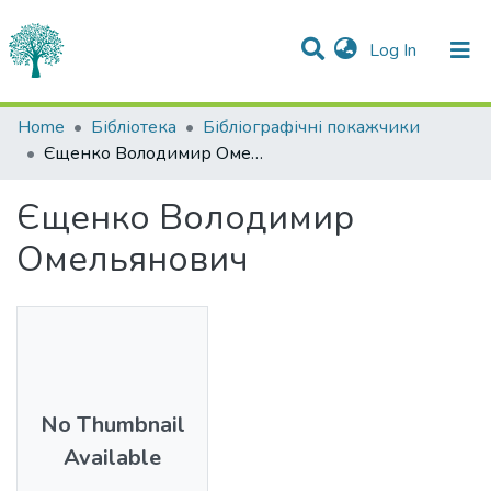
(current)
Log In
Statistics
Home
Бібліотека
Бібліографічні покажчики
Єщенко Володимир Омельянович
Communities & Collections
Єщенко Володимир
All of DSpace
Омельянович
No Thumbnail
Available