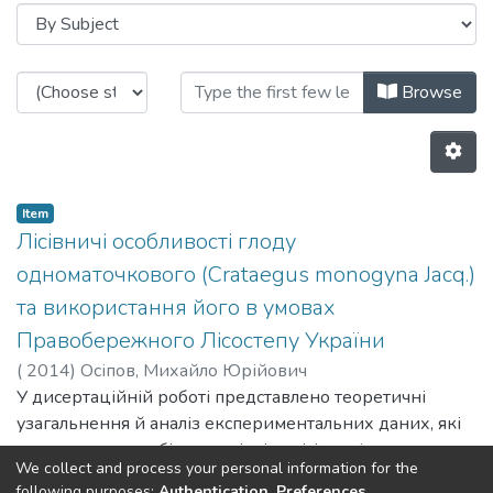
Browsing Кафедра садово-парково
Browse
Item
Лісівничі особливості глоду
одноматочкового (Crataegus monogyna Jacq.)
та використання його в умовах
Правобережного Лісостепу України
(
2014
)
Осіпов, Михайло Юрійович
У дисертаційній роботі представлено теоретичні
узагальнення й аналіз експериментальних даних, які
характеризують біоекологічні та лісівничі властивості
We collect and process your personal information for the
глоду одноматочкового у лісових насадженнях
following purposes:
Authentication, Preferences,