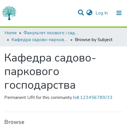
(current)
Log In
Communities & Collections
Home
Факультет лісового і садово-паркового господарства
Кафедра садово-паркового господарства
Browse by Subject
All of DSpace
Кафедра садово-
паркового
господарства
Permanent URI for this community
hdl:123456789/33
Browse