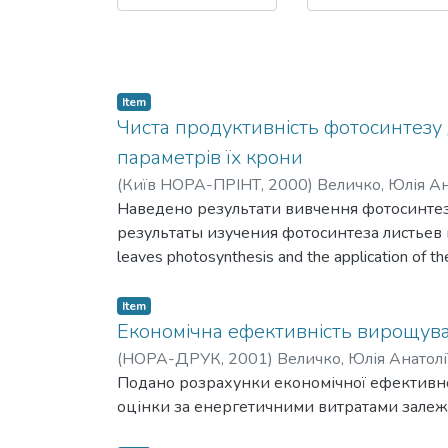
Item
Чиста продуктивність фотосинтезу 
параметрів їх крони
(
Київ НОРА-ПРІНТ,
2000
)
Величко, Юлія Ан
Наведено результати вивчення фотосинтез
результаты изучения фотосинтеза листьев 
leaves photosynthesis and the application of th
Item
Економічна ефективність вирощуван
(
НОРА-ДРУК,
2001
)
Величко, Юлія Анатолі
Подано розрахунки економічної ефективно
оцінки за енергетичними витратами залежо