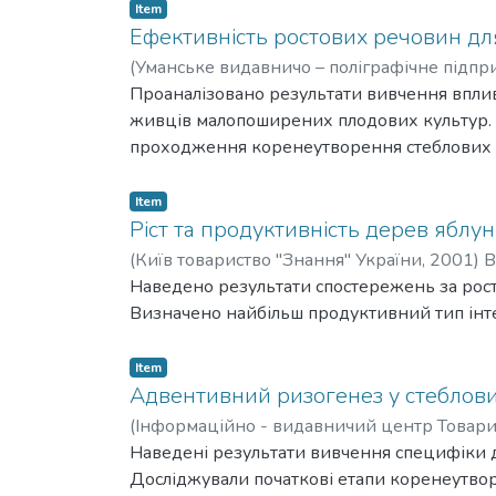
Item
Ефективність ростових речовин д
(
Уманське видавничо – поліграфічне підпр
Григорівна
Проаналізовано результати вивчення вплив
;
Балабак, Олександр Анатолійо
живців малопоширених плодових культур. 
проходження коренеутворення стеблових 
Item
Ріст та продуктивність дерев яблун
(
Київ товариство "Знання" України,
2001
)
В
Наведено результати спостережень за рост
Визначено найбільш продуктивний тип інте
Item
Адвентивний ризогенез у стеблови
(
Інформаційно - видавничий центр Товарис
Наведені результати вивчення специфіки д
Досліджували початкові етапи коренеутворе