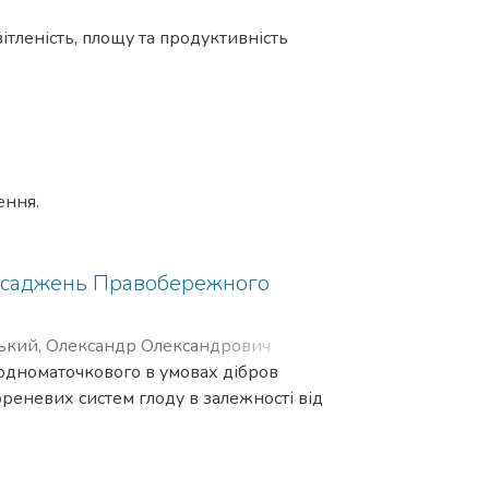
ітленість, площу та продуктивність
ення.
 насаджень Правобережного
ький, Олександр Олександрович
одноматочкового в умовах дібров
реневих систем глоду в залежності від