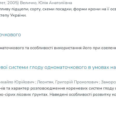
тет,
2005
)
Величко, Юлія Анатоліївна
ливу підщепи, сорту, схеми посадки, форми крони на її осв
степу України.
очкового
аточкового та особливості використання його при озелен
евої системи глоду одноматочкового в умовах
Михайло Юрійович
;
Леонтяк, Григорій Прокопович
;
Заморс
нів та характер розповсюдження кореневих систем глоду 
-сірих лісових ґрунтах. Наведені особливості розвитку ко