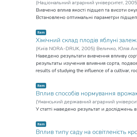
використання двовузлових живців можлив
(
Національний аграрний університет,
200
Зменшення площі листкової поверхні на ж
Вивчено вплив якості підщеп та висоти оку
пригнічує ріст коренів. Для підвищення 
Встановлено оптимальні параметри підщеп т
осінньому і весняному пересаджуванні вко
Item
Хімічний склад плодів яблуні зале
(
Київ NORA-DRUK,
2005
)
Величко, Юлія Ан
Наведено результати вивчення впливу сорт
результаты изучения влияния сорта, подвоя
results of studying the influence of a cultivar, 
Item
Вплив способів нормування врожаю 
(
Уманський державний аграрний універси
У статті наведено результат и досліджень в
Item
Вплив типу саду на освітленість кр