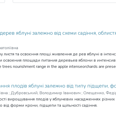
дерев яблуні залежно від схеми садіння, облис
атоліївна
у листя та освоєння площі живлення де рев яблуні в інт
и освоения площади питания деревьев яблони в интенсивных
e trees nourishment range in the apple intenseorchards are prese
ня плодів яблуні залежно від типу підщепи, фо
ївна
;
Дубровський, Володимир Іванович
;
Олещенко, Феді
сті вирощування плодів у яблуневих насадженнях різних 
 від форми крони, підщепи та щільності садіння.