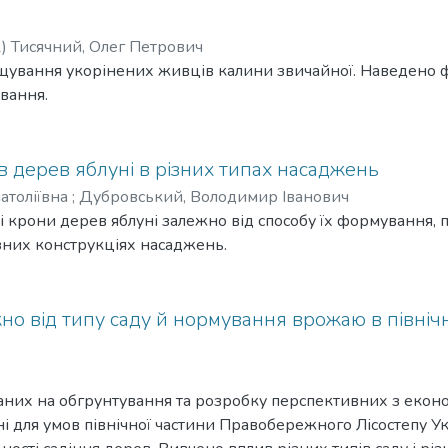
2
)
Тисячний, Олег Петрович
ування укорінених живців калини звичайної. Наведено фа
вання.
в дерев яблуні в різних типах насаджень
атоліївна
;
Дубровський, Володимир Іванович
 крони дерев яблуні залежно від способу їх формування, 
ізних конструкціях насаджень.
ежно від типу саду й нормування врожаю в півні
них на обгрунтування та розробку перспективних з економі
ні для умов північної частини Правобережного Лісостепу 