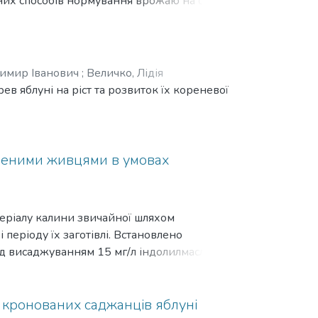
зних способів нормування врожаю на силу
стках, архітектоніку кореневої системи,
виробництво.
имир Іванович
;
Величко, Лідія
в яблуні на ріст та розвиток їх кореневої
еленими живцями в умовах
еріалу калини звичайної шляхом
еріоду їх заготівлі. Встановлено
ред висаджуванням 15 мг/л індолилмасляної
еріод інтенсивного росту пагонів – з
птимальним типом живця для калини
оказники дво- і одновузлових; хоч
 кронованих саджанців яблуні