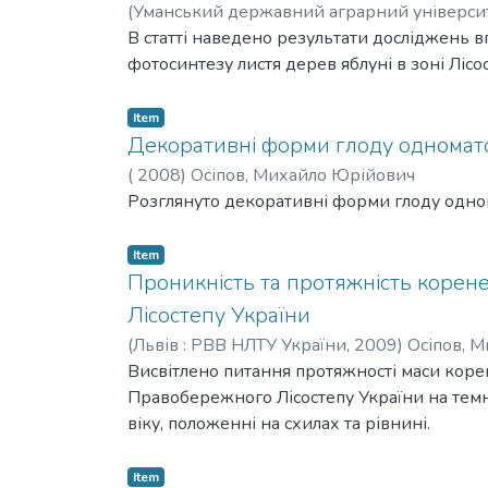
(
Уманський державний аграрний універси
В статті наведено результати досліджень вп
фотосинтезу листя дерев яблуні в зоні Лісо
Item
Декоративні форми глоду одномат
(
2008
)
Осіпов, Михайло Юрійович
Розглянуто декоративні форми глоду одном
Item
Проникність та протяжність корен
Лісостепу України
(
Львів : РВВ НЛТУ України,
2009
)
Осіпов, 
Висвітлено питання протяжності маси коре
Правобережного Лісостепу України на темно
віку, положенні на схилах та рівнині.
Item