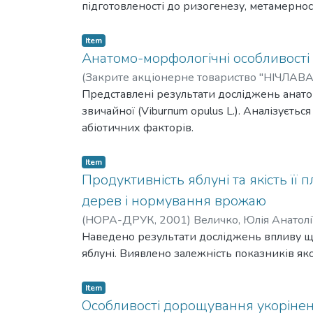
підготовленості до ризогенезу, метамерно
Item
Анатомо-морфологічні особливості
(
Закрите акціонерне товариство "НІЧЛАВА
Представлені результати досліджень анат
звичайної (Vіburпum орulus L.). Аналізуєт
абіотичних факторів.
Item
Продуктивність яблуні та якість її
дерев і нормування врожаю
(
НОРА-ДРУК,
2001
)
Величко, Юлія Анатолі
Наведено результати досліджень впливу щі
яблуні. Виявлено залежність показників яко
Item
Особливості дорощування укорінен