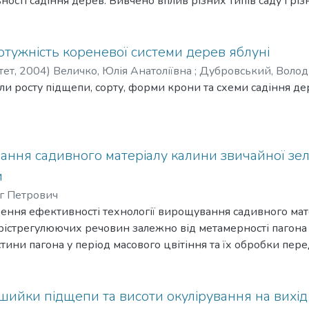
ості садіння дерев. Вивчено вплив різних типів саду і рі
світленість крон, процес фотосинтезу і вміст пігментів у ли
кономічну оцінку насаджень. Кращі їх типи впроваджено у 
отужність кореневої системи дерев яблуні
тет,
2004
)
Величко, Юлія Анатоліївна
;
Дубровський, Волод
и росту підщепи, сорту, форми крони та схеми садіння дере
ання садивного матеріалу калини звичайної з
и
ег Петрович
ення ефективності технології вирощування садивного мат
стрегулюючих речовин залежно від метамерності пагона і п
астини пагона у період масового цвітіння та їх обробки пе
 a-нафтилоцтової кислоти (НОК) у концентрації 10 мг/л, у п
10% розчином калійної солі НОК в концентрації 20 мг/л. О
 ріст тривузлових живців істотно переважають аналогічні п
шийки підщепи та висоти окулірування на вихід