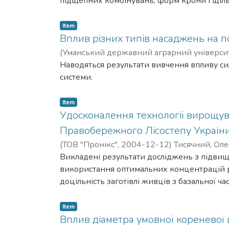
підщепних комбінувань, форм крони і щільн
росту дерев, площу їх листкової поверхні, о
врожайність і якість плодів. Проведено е
Item
Вплив різних типів насаджень на п
(
Уманський державний аграрний універси
Никифорівна
Наводяться результати вивчення впливу сил
системи.
Item
Удосконалення технології вирощув
Правобережного Лісостепу Україн
(
ТОВ "Пронікс",
2004-12-12
)
Тисячний, Ол
Викладені результати досліджень з підвищ
використання оптимальних концентрацій рі
доцільність заготівлі живців з базальної ч
кислоти (ІМК) і 10% розчином калійної солі
медіальної і апікальної частини пагона і 
Item
звичайної є тривузловий. Укорінюваність і
Вплив діаметра умовної кореневої 