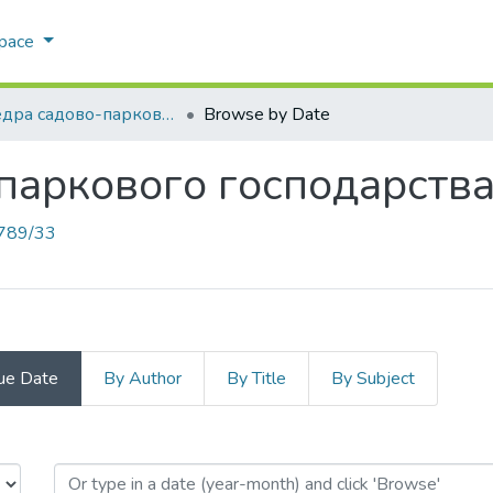
Space
Кафедра садово-паркового господарства
Browse by Date
паркового господарств
789/33
ue Date
By Author
By Title
By Subject
-паркового господарства by Issue