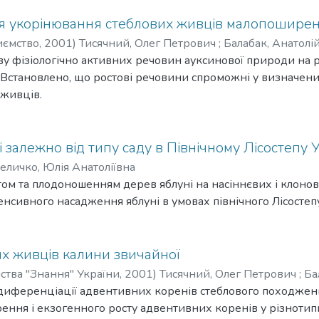
ля укорінювання стеблових живців малопошире
иємство,
2001
)
Тисячний, Олег Петрович
;
Балабак, Анатол
у фізіологічно активних речовин ауксинової природи на 
вич
;
Опалко, Ольга Анатоліївна
Встановлено, що ростові речовини спроможні у визначени
живців.
і залежно від типу саду в Північному Лісостепу 
еличко, Юлія Анатоліївна
ом та плодоношенням дерев яблуні на насіннєвих і клонов
нсивного насадження яблуні в умовах північного Лісостепу
х живців калини звичайної
тва "Знання" України,
2001
)
Тисячний, Олег Петрович
;
Ба
иференціації адвентивних коренів стеблового походження у
ння і екзогенного росту адвентивних коренів у різнотипн