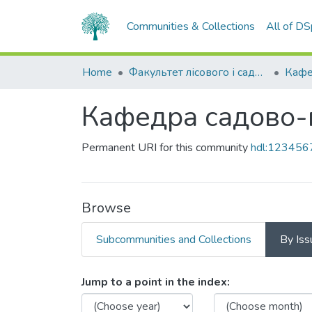
Communities & Collections
All of D
Home
Факультет лісового і садово-паркового господарства
Кафедра садово-
Permanent URI for this community
hdl:123456
Browse
Subcommunities and Collections
By Iss
Browsing Кафедра садово
Jump to a point in the index: