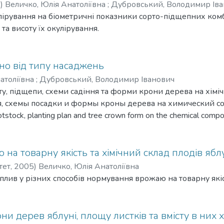
е. Для калини звичайної одновузловий живець недостатн
5
)
Величко, Юлія Анатоліївна
;
Дубровський, Володимир Ів
ивцях перед висаджуванням на укорінення, спричинює іст
лірування на біометричні показники сорто-підщепних комбі
виходу стандартних саджанців калини звичайної рекоменд
а висоту їх окулірування.
рінених живців.
жно від типу насаджень
атоліївна
;
Дубровський, Володимир Іванович
у, підщепи, схеми садіння та форми крони дерева на хімі
, схемы посадки и формы кроны дерева на химический сост
rootstock, planting plan and tree crown form on the chemical compos
на товарну якість та хімічний склад плодів ябл
тет,
2005
)
Величко, Юлія Анатоліївна
плив у різних способів нормування врожаю на товарну якість
они дерев яблуні, площу листків та вмісту в них 