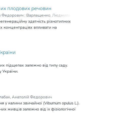
них плодових речовин
ій Федорович
;
Варлащенко, Людмила
регенераційну здатність різнотипних
х концентраціях впливати на
України
их підщепах залежно від типу саду.
 України.
лабак, Анатолій Федорович
 калини звичайної (Viburnum opulus L.).
их живців залежно від їх фізіологічної