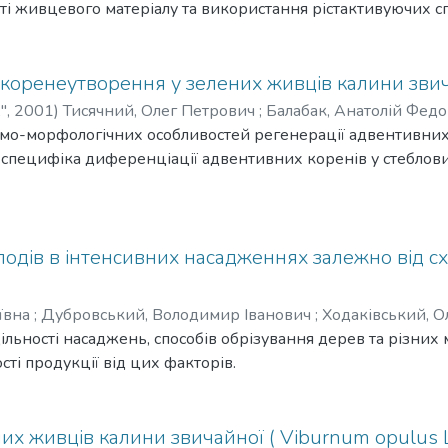
сті живцевого матеріалу та використання рістактивуючих с
 коренеутворення у зелених живців калини зви
",
2001
)
Тисячний, Олег Петрович
;
Балабак, Анатолій Фед
омо-морфологічних особливостей регенерації адвентивних
ься специфіка диференціації адвентивних коренів у стеблов
 плодів в інтенсивних насадженнях залежно від с
ївна
;
Дубровський, Володимир Іванович
;
Ходаківський, 
льності насаджень, способів обрізування дерев та різних
сті продукції від цих факторів.
их живців калини звичайної ( Viburnum opulus