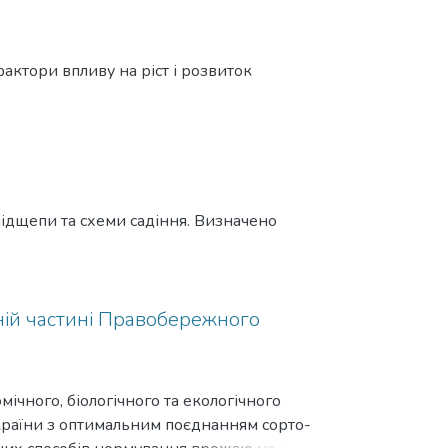
ктори впливу на ріст і розвиток
підщепи та схеми садіння. Визначено
чній частині Правобережного
чного, біологічного та екологічного
України з оптимальним поєднанням сорто-