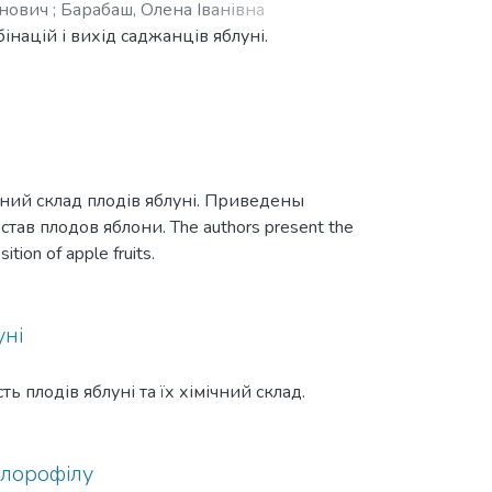
ій для ефективного живцювання.
анович
;
Барабаш, Олена Іванівна
отне зменшення укорінюваності й
націй і вихід саджанців яблуні.
ується дорощування в контейнерах при
чний склад плодів яблуні. Приведены
ав плодов яблони. The authors present the
ition of apple fruits.
уні
 плодів яблуні та їх хімічний склад.
хлорофілу