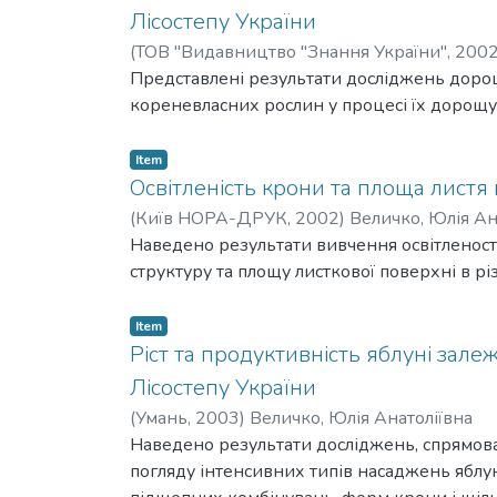
Лісостепу України
(
ТОВ "Видавництво "Знання України",
200
Представлені результати досліджень дорощ
кореневласних рослин у процесі їх дорощу
Item
Освітленість крони та площа листя 
(
Київ НОРА-ДРУК,
2002
)
Величко, Юлія Ан
Наведено результати вивчення освітленості
структуру та площу листкової поверхні в р
Item
Ріст та продуктивність яблуні зал
Лісостепу України
(
Умань,
2003
)
Величко, Юлія Анатоліївна
Наведено результати досліджень, спрямова
погляду інтенсивних типів насаджень яблу