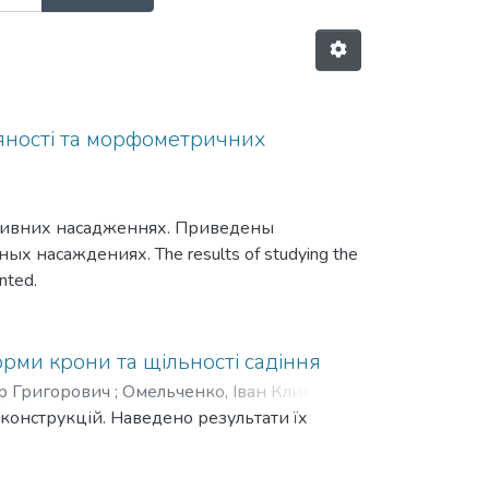
тяності та морфометричних
енсивних насадженнях. Приведены
 насаждениях. The results of studying the
nted.
рми крони та щільності садіння
р Григорович
;
Омельченко, Іван Климович
конструкцій. Наведено результати їх