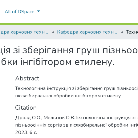
All of DSpace
Кафедра харчових технологій
Кафедра харчових технологій
ія зі зберігання груш пізньоос
бки інгібітором етилену.
Abstract
Технологічна інструкція зі зберігання груш пізньоосі
післязбиральної обробки інгібітором етилену.
Citation
Дрозд О.О., Мельник О.В.Технологічна інструкція зі
пізньоосінніх сортів зв післязбиральної обробки інг
2023. 6 с.