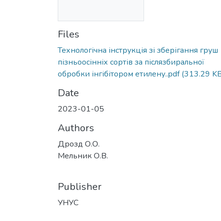
Files
Технологічна інструкція зі зберігання груш
пізньоосінніх сортів за післязбиральної
обробки інгібітором етилену..pdf
(313.29 KB
Date
2023-01-05
Authors
Дрозд О.О.
Мельник О.В.
Publisher
УНУС