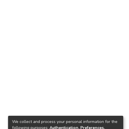
We collect and process your personal information for the
following purposes:
Authentication, Preferences,