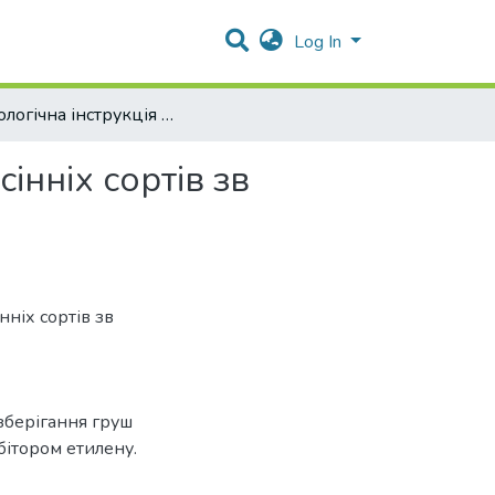
Log In
Технологічна інструкція зі зберігання груш пізньоосінніх сортів зв післязбиральної обробки інгібітором етилену.
інніх сортів зв
нніх сортів зв
 зберігання груш
ібітором етилену.