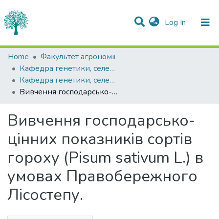
(current)
Log In
Statistics
Home
Факультет агрономії
Кафедра генетики, селекції рослин та біотехнології імені І.П.Чучмія
Communities & Collections
Кафедра генетики, селекції рослин та біотехнології імені І.П.Чучмія
Вивчення господарсько-цінних показників сортів гороху (Pisum sativum L.) в умовах Правобережного Лісостепу.
All of DSpace
Вивчення господарсько-
цінних показників сортів
гороху (Pisum sativum L.) в
умовах Правобережного
Лісостепу.