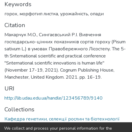
Keywords
горох
,
морфотип листка
,
урожайність
,
опади
Citation
Макарчук М.О., Сингаєвський Р.І. Вивчення
господарсько-цінних показників сортів гороху (Pisum
sativum L.) в умовах Правобережного Лісостепу. The 5-
th Snternational scientific and practical conference
"Snternational scientific innovations is human life"
(November 17-19, 2021). Cognum Publishing House,
Manchester, United Kingdom. 2021. pp. 16-19.
URI
http://lib.udau.edu.ua/handle/123456789/9140
Collections
Кафедра генетики, селекції рослин та біотехнології
імені І.П.Чучмія
We collect and process your personal information for the