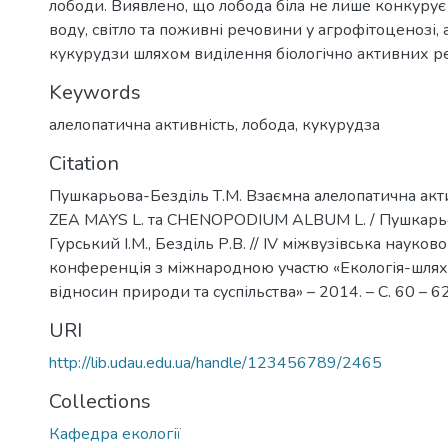
лободи. Виявлено, що лобода біла не лише конкурує
воду, світло та поживні речовини у агрофітоценозі, а
кукурудзи шляхом виділення біологічно активних ре
Keywords
алелопатична активність
,
лобода
,
кукурудза
Citation
Пушкарьова-Безділь Т.М. Взаємна алелопатична акти
ZEA MAYS L. та CHENOPODIUM ALBUM L. / Пушкарьов
Гурський І.М., Безділь Р.В. // IV міжвузівська науков
конференція з міжнародною участю «Екологія-шляхи
відносин природи та суспільства» – 2014. – С. 60 – 62
URI
http://lib.udau.edu.ua/handle/123456789/2465
Collections
Кафедра екології