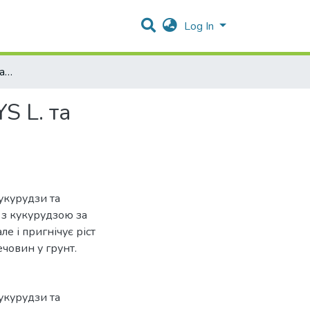
Log In
Взаємна алелопатична активність насіння ZEA MAYS L. та CHENOPODIUM ALBUM L.
S L. та
укурудзи та
 з кукурудзою за
ле і пригнічує ріст
човин у грунт.
укурудзи та