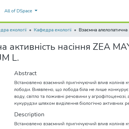
All of DSpace
дра екології
Кафедра екології
 активність насіння ZEA MAY
M L.
Abstract
Встановлено взаємний пригнічуючий влив колінів к
лободи. Виявлено, що лобода біла не лише конкурує
воду, світло та поживні речовини у агрофітоценозі, а
кукурудзи шляхом виділення біологічно активних ре
Description
Встановлено взаємний пригнічуючий влив колінів к