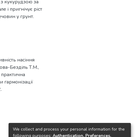
 з кукурудзою за
ле і пригнічує ріст
човин у грунт.
вність насіння
а-Безділь Т.М.,
о практична
 гармонізації
.
We collect and process your personal information for the
following purposes:
Authentication, Preferences,