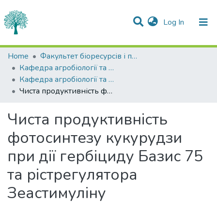
(current)
Log In
Statistics
Home
Факультет біоресурсів і природокористування
Кафедра агробіології та біохімії
Communities & Collections
Кафедра агробіології та біохімії
Чиста продуктивність фотосинтезу кукурудзи при дії гербіциду Базис 75 та рістрегулятора Зеастимуліну
All of DSpace
Чиста продуктивність
фотосинтезу кукурудзи
при дії гербіциду Базис 75
та рістрегулятора
Зеастимуліну