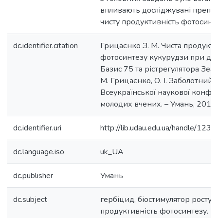
впливають досліджувані препар
чисту продуктивність фотосинте
dc.identifier.citation
Грицаєнко З. М. Чиста продукти
фотосинтезу кукурудзи при дії
Базис 75 та рістрегулятора Зеас
М. Грицаєнко, О. І. Заболотний 
Всеукраїнської наукової конфе
молодих вчених. – Умань, 2010. 
dc.identifier.uri
http://lib.udau.edu.ua/handle/1
dc.language.iso
uk_UA
dc.publisher
Умань
dc.subject
гербіцид, біостимулятор росту, 
продуктивність фотосинтезу.