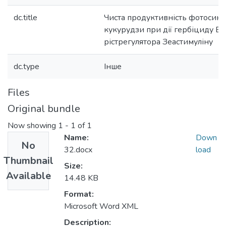
dc.title
Чиста продуктивність фотосинт
кукурудзи при дії гербіциду Ба
рістрегулятора Зеастимуліну
dc.type
Інше
Files
Original bundle
Now showing
1 - 1 of 1
Name:
Down
No
32.docx
load
Thumbnail
Size:
Available
14.48 KB
Format:
Microsoft Word XML
Description: