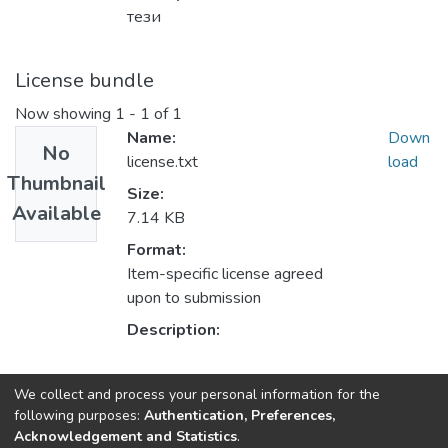
тези
License bundle
Now showing
1 - 1 of 1
Name:
Down
No
license.txt
load
Thumbnail
Size:
Available
7.14 KB
Format:
Item-specific license agreed
upon to submission
Description:
Collections
We collect and process your personal information for the
following purposes:
Authentication, Preferences,
Кафедра агробіології та біохімії
Acknowledgement and Statistics
.