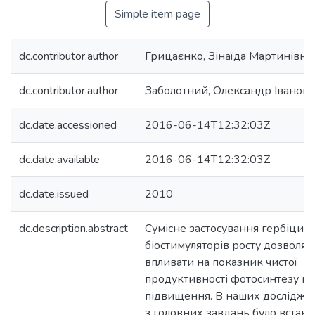
Simple item page
dc.contributor.author
Грицаєнко, Зінаїда Мартинівна
dc.contributor.author
Заболотний, Олександр Іванов
dc.date.accessioned
2016-06-14T12:32:03Z
dc.date.available
2016-06-14T12:32:03Z
dc.date.issued
2010
dc.description.abstract
Сумісне застосування гербіцидів
біостимуляторів росту дозволяє 
впливати на показник чистої
продуктивності фотосинтезу в б
підвищення. В наших дослідж
з головних завдань було встано