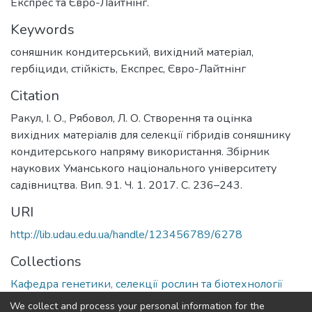
Експрес та Євро-Лайтнінг.
Keywords
соняшник кондитерський
,
вихідний матеріал
,
гербіциди
,
стійкість
,
Експрес
,
Євро-Лайтнінг
Citation
Ракул, І. О., Рябовол, Л. О. Створення та оцінка
вихідних матеріалів для селекції гібридів соняшнику
кондитерського напряму використання. Збірник
наукових Уманського національного університету
садівництва. Вип. 91. Ч. 1. 2017. С. 236–243.
URI
http://lib.udau.edu.ua/handle/123456789/6278
Collections
Кафедра генетики, селекції рослин та біотехнології
імені І.П.Чучмія
We collect and process your personal information for the