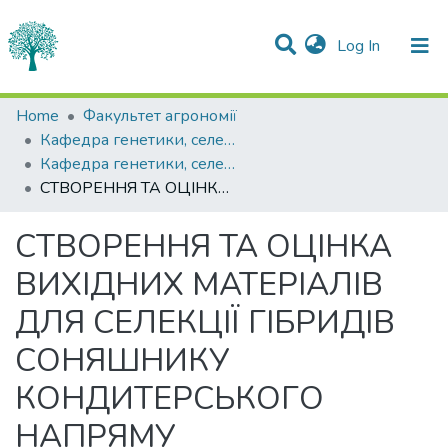
(current)
Log In
Statistics
Home
Факультет агрономії
Кафедра генетики, селекції рослин та біотехнології імені І.П.Чучмія
Communities & Collections
Кафедра генетики, селекції рослин та біотехнології імені І.П.Чучмія
СТВОРЕННЯ ТА ОЦІНКА ВИХІДНИХ МАТЕРІАЛІВ ДЛЯ СЕЛЕКЦІЇ ГІБРИДІВ СОНЯШНИКУ КОНДИТЕРСЬКОГО НАПРЯМУ ВИКОРИСТАННЯ
All of DSpace
СТВОРЕННЯ ТА ОЦІНКА
ВИХІДНИХ МАТЕРІАЛІВ
ДЛЯ СЕЛЕКЦІЇ ГІБРИДІВ
СОНЯШНИКУ
КОНДИТЕРСЬКОГО
НАПРЯМУ