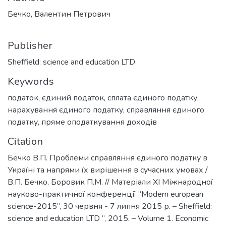
Бечко, Валентин Петрович
Publisher
Sheffield: science and education LTD
Keywords
податок
,
єдиний податок
,
сплата єдиного податку
,
нарахування єдиного податку
,
справляння єдиного
податку
,
пряме оподаткування доходів
Citation
Бечко В.П. Проблеми справляння єдиного податку в
Україні та напрями їх вирішення в сучасних умовах /
В.П. Бечко, Боровик П.М. // Матеріали ХІ Міжнародної
науково-практичної конференції “Modern european
science-2015”, 30 червня - 7 липня 2015 р. – Sheffield:
science and education LTD ”, 2015. – Volume 1. Economic