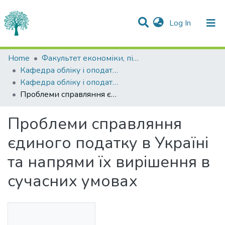
(current)
Log In
Statistics
Home
Факультет економіки, підприємництва та інформаційних технологій
Кафедра обліку і оподаткування
Communities & Collections
Кафедра обліку і оподаткування
Проблеми справляння єдиного податку в Україні та напрями їх вирішення в сучасних умовах
All of DSpace
Проблеми справляння
єдиного податку в Україні
та напрями їх вирішення в
сучасних умовах