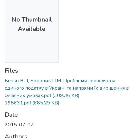
No Thumbnail
Available
Files
Бечко В.П, Боровик П.М. Проблеми справляння
єдиного податку в Україні та напрями їх вирішення в
сучасних умовах.pdf
(309.36 KB)
198631.pdf
(685.29 KB)
Date
2015-07-07
Authors