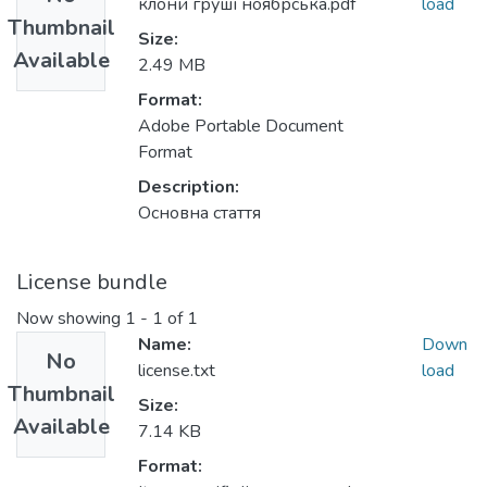
клони груші ноябрська.pdf
load
Thumbnail
Size:
Available
2.49 MB
Format:
Adobe Portable Document
Format
Description:
Основна стаття
License bundle
Now showing
1 - 1 of 1
Name:
Down
No
license.txt
load
Thumbnail
Size:
Available
7.14 KB
Format: