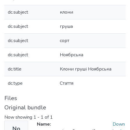
dc.subject
клони
dc.subject
груша
dc.subject
сорт
dc.subject
Ноябрська
dc.title
Клони груші Ноябрська
dc.type
Стаття
Files
Original bundle
Now showing
1 - 1 of 1
Name:
Down
No