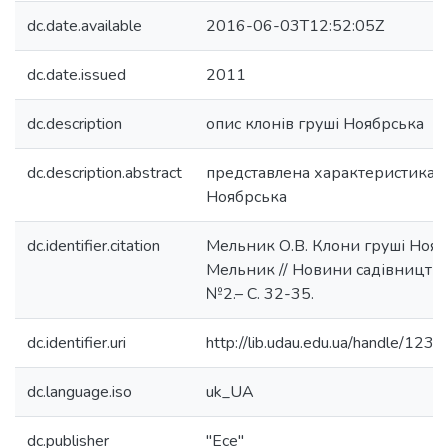
dc.date.available
2016-06-03T12:52:05Z
dc.date.issued
2011
dc.description
опис клонів груші Ноябрська
dc.description.abstract
представлена характеристика к
Ноябрська
dc.identifier.citation
Мельник О.В. Клони груші Ноябр
Мельник // Новини садівництва
№2.– С. 32-35.
dc.identifier.uri
http://lib.udau.edu.ua/handle/1
dc.language.iso
uk_UA
dc.publisher
"Есе"