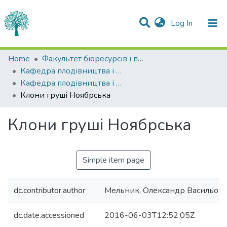
(current)
Log In
Statistics
Home
Факультет біоресурсів і природокористування
Кафедра плодівництва і виноградарства
Communities & Collections
Кафедра плодівництва і виноградарства
Клони груші Ноябрська
All of DSpace
Клони груші Ноябрська
Simple item page
dc.contributor.author
Мельник, Олександр Васильов
dc.date.accessioned
2016-06-03T12:52:05Z