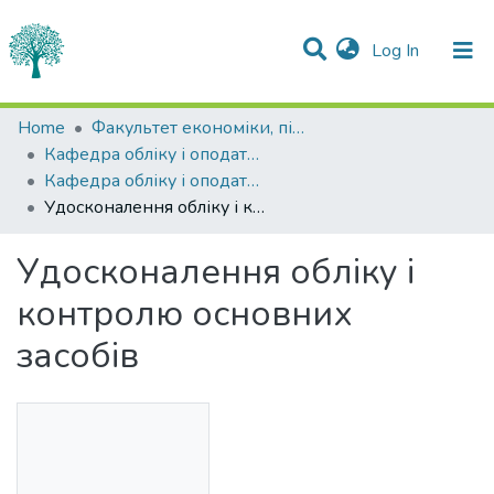
(current)
Log In
Statistics
Home
Факультет економіки, підприємництва та інформаційних технологій
Кафедра обліку і оподаткування
Communities & Collections
Кафедра обліку і оподаткування
Удосконалення обліку і контролю основних засобів
All of DSpace
Удосконалення обліку і
контролю основних
засобів