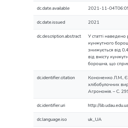
dc.date.available
2021-11-04T06:0
dc.date.issued
2021
dc.description.abstract
У статті наведено
кунжутного борошн
знижується від 0,4
від вмісту кунжут
борошна, що спри
dc.identifier.citation
Кононенко Л.М., Є
хлібобулочних виро
Агрономія. – С. 
dc.identifier.uri
http://lib.udau.ed
dc.language.iso
uk_UA