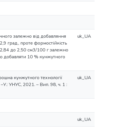
ичного залежно від добавляння
uk_UA
,9 град., проте формостійкість
д 2,84 до 2,50 см3/100 г залежно
ьно добавляти 10 % кунжутного
орошна кунжутного технології
uk_UA
: УНУС, 2021. – Вип. 98, ч. 1 :
uk_UA