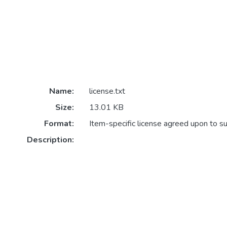
Name:
license.txt
Size:
13.01 KB
Format:
Item-specific license agreed upon to s
Description: