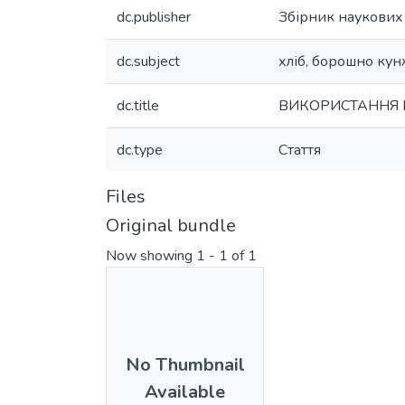
dc.publisher
Збірник наукових
dc.subject
хліб, борошно кун
dc.title
ВИКОРИСТАННЯ 
dc.type
Стаття
Files
Original bundle
Now showing
1 - 1 of 1
No Thumbnail
Available