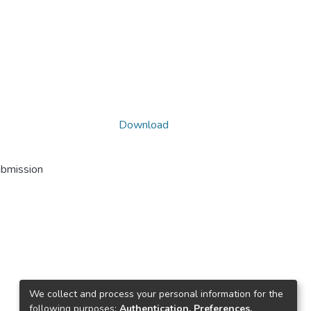
Download
ubmission
We collect and process your personal information for the
following purposes:
Authentication, Preferences,