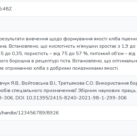
5:48Z
 результати вивчення щодо формування якості хліба пшен
а. Встановлено, що кислотність м’якушки зростає з 1,9 до 2
5 до 0,35, пористість – від 75 до 57 %, питомий об’єм – ві
ного борошна в рецептурі тіста. Встановлено, що оптимал
яє отриманню хліба з добрими показниками якості.
вчук Я.В., Войтовська В.І., Третьякова С.О. Використання б
бів спеціального призначення// Збірник наукових праць. –У.
299-306, DOI: 10.31395/2415-8240-2021-98-1-299-306
u.ua/handle/123456789/8926