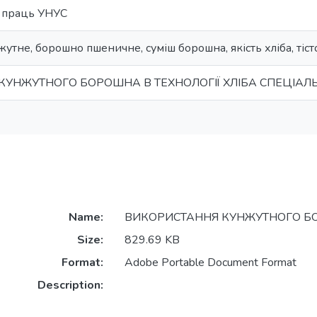
 праць УНУС
жутне, борошно пшеничне, суміш борошна, якість хліба, тіст
КУНЖУТНОГО БОРОШНА В ТЕХНОЛОГІЇ ХЛІБА СПЕЦІА
Name:
ВИКОРИСТАННЯ КУНЖУТНОГО БО
Size:
829.69 KB
Format:
Adobe Portable Document Format
Description: