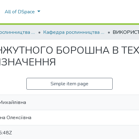
All of DSpace
Кафедра рослинництва імені О.І.Зінченка
Кафедра рослинництва імені О.І.Зінченка
ЖУТНОГО БОРОШНА В ТЕХН
ИЗНАЧЕННЯ
Simple item page
 Михайлівна
на Олексіївна
5:48Z