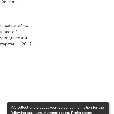
рбициды
,
та растений на
ярового /
 Периодический
арстан). – 2012. –
We collect and process your personal information for the
following purposes:
Authentication, Preferences,