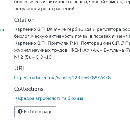
биологическая активность почвы
,
яровой ячмень
,
ге
регуляторы роста растений
Citation
Карпенко В.П. Влияние гербицида и регулятора рос
та
биологическую активность почвы в посевах ячменя 
Карпенко В.П., Притуляк Р.М., Полторецкий С.П. //
журнал научных трудов «ФӘН-НАУКА». – Бугульма (Тат
№ 2 (5). – С. 9–10.
URI
http://lib.udau.edu.ua/handle/123456789/2678
Collections
Кафедра агробіології та біохімії
Full item page