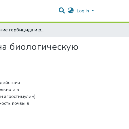
Log In
Влияние гербицида и регулятора роста растений на биологическую активность почвы в посевах ячменя ярового
 на биологическую
действия
ельно и в
и агростимулин),
ость почвы в