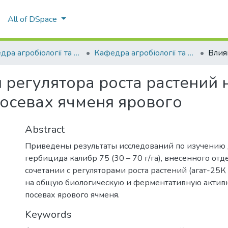
All of DSpace
Кафедра агробіології та біохімії
Кафедра агробіології та біохімії
 регулятора роста растений
посевах ячменя ярового
Abstract
Приведены результаты исследований по изучению 
гербицида калибр 75 (30 – 70 г/га), внесенного отд
сочетании с регуляторами роста растений (агат-25К 
на общую биологическую и ферментативную активн
посевах ярового ячменя.
Keywords