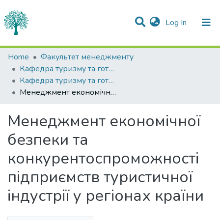
(current)
Log In
Statistics
Home
Факультет менеджменту
Кафедра туризму та готельно-ресторанної справи
Communities & Collections
Кафедра туризму та готельно-ресторанної справи
Менеджмент економічної безпеки та конкурентоспроможності підприємств туристичної індустрії у регіонах країни
All of DSpace
Менеджмент економічної
безпеки та
конкурентоспроможності
підприємств туристичної
індустрії у регіонах країни