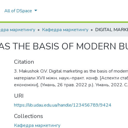
All of DSpace
дра маркетингу
Кафедра маркетингу
 AS THE BASIS OF MODERN B
Citation
3. Makushok O.V. Digital marketing as the basis of moder
матеріали ХVII міжн. наук.–практ. конф. [Аспекти ст
економіки], (Умань, 26 трав. 2022 р.). Умань, 2022. С
URI
https://lib.udau.edu.ua/handle/123456789/9424
Collections
Кафедра маркетингу