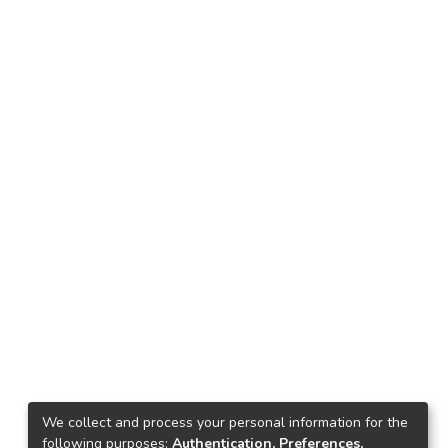
We collect and process your personal information for the
following purposes:
Authentication, Preferences,