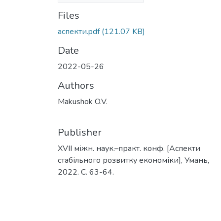
Files
аспекти.pdf
(121.07 KB)
Date
2022-05-26
Authors
Makushok O.V.
Publisher
ХVII міжн. наук.–практ. конф. [Аспекти
стабільного розвитку економіки], Умань,
2022. С. 63-64.