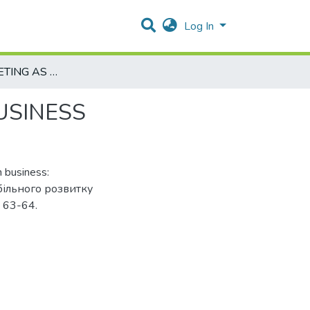
Log In
DIGITAL MARKETING AS THE BASIS OF MODERN BUSINESS
USINESS
n business:
абільного розвитку
. 63-64.