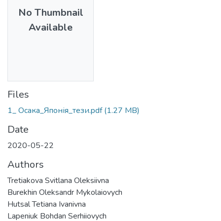
No Thumbnail
Available
Files
1_ Осака_Японія_тези.pdf
(1.27 MB)
Date
2020-05-22
Authors
Tretiakova Svitlana Oleksiivna
Burekhin Oleksandr Mykolaiovych
Hutsal Tetiana Ivanivna
Lapeniuk Bohdan Serhiiovych