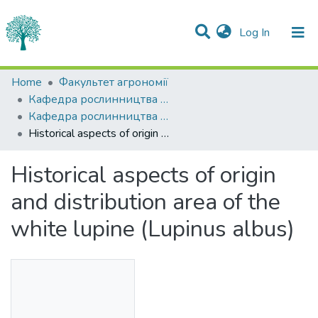
(current)
Log In
Statistics
Home
Факультет агрономії
Кафедра рослинництва імені О.І.Зінченка
Communities & Collections
Кафедра рослинництва імені О.І.Зінченка
Historical aspects of origin and distribution area of the white lupine (Lupinus albus)
All of DSpace
Historical aspects of origin
and distribution area of the
white lupine (Lupinus albus)