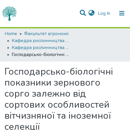
(current)
Log In
Statistics
Home
Факультет агрономії
Кафедра рослинництва імені О.І.Зінченка
Communities & Collections
Кафедра рослинництва імені О.І.Зінченка
Господарсько-біологічні показники зернового сорго залежно від сортових особливостей вітчизняної та іноземної селекції
All of DSpace
Господарсько-біологічні
показники зернового
сорго залежно від
сортових особливостей
вітчизняної та іноземної
селекції