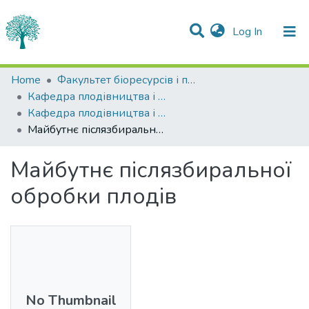
(current)
Log In
Statistics
Home
Факультет біоресурсів і природокористування
Кафедра плодівництва і виноградарства
Communities & Collections
Кафедра плодівництва і виноградарства
Майбутнє післязбиральної обробки плодів
All of DSpace
Майбутнє післязбиральної
обробки плодів
No Thumbnail