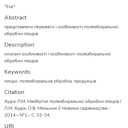
"Есе"
Abstract
представлені переваги і особливості післязбиральної
обробки плодів
Description
описані особливості і особливості післязбиральної
обробки плодів
Keywords
плоди
,
післязбиральна обробка
,
продукція
Citation
Худік Л.М. Майбутнє післязбиральної обробки плодів /
Л.М. Худік, О.В. Мельник // Новини садівництва.–
2014.– №1.– С. 33-34.
URI