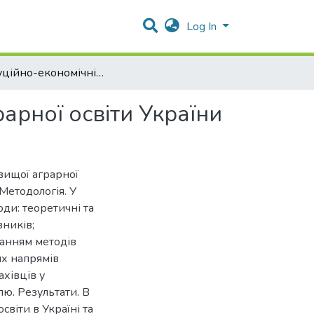
Log In
Інституційно-економічні засади розвитку вищої аграрної освіти України
арної освіти України
вищої аграрної
Методологія. У
ди: теоретичні та
зників;
танням методів
их напрямів
хівців у
лю. Результати. В
світи в Україні та