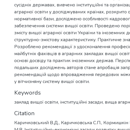
сусідніх державах, вивчено інституційні та організа
аграрної освіти у досліджуваних країнах, розкрито 
нормативної бази, досліджено особливості кадровог
забезпечення системи вищої освіти. Проведено пор
змісту вищої аграрної освіти України та іноземних 
структурно-змістову характеристику. Практичне зн
Розроблено рекомендації з удосконалення професі
майбутніх фахівців в аграрних закладах вищої освіт
основі досвіду та практик іноземних держав. Перс
подальших досліджень авторів стане апробація за
рекомендацій щодо впровадження передових між
у вітчизняну систему вищої освіти.
Keywords
заклад вищої освіти
,
інституційні засади
,
вища агарн
Citation
Каричковський В.Д., Каричковська С.П., Кормишкін 
М.В. Інституційно-економічні засади розвитку вищої