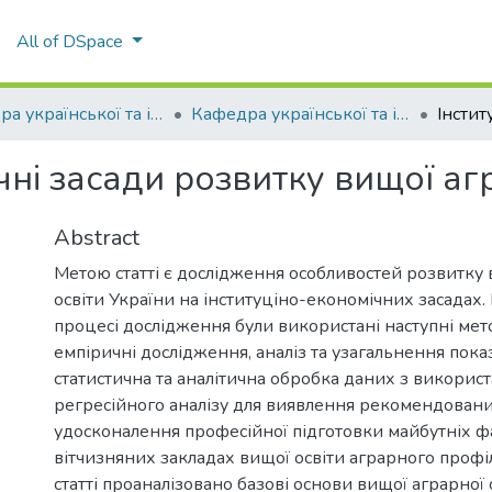
All of DSpace
Кафедра української та іноземних мов
Кафедра української та іноземних мов
чні засади розвитку вищої агр
Abstract
Метою статті є дослідження особливостей розвитку 
освіти України на інституціно-економічних засадах. 
процесі дослідження були використані наступні мето
емпіричні дослідження, аналіз та узагальнення пока
статистична та аналітична обробка даних з викорис
регресійного аналізу для виявлення рекомендован
удосконалення професійної підготовки майбутніх фа
вітчизняних закладах вищої освіти аграрного профі
статті проаналізовано базові основи вищої аграрної о