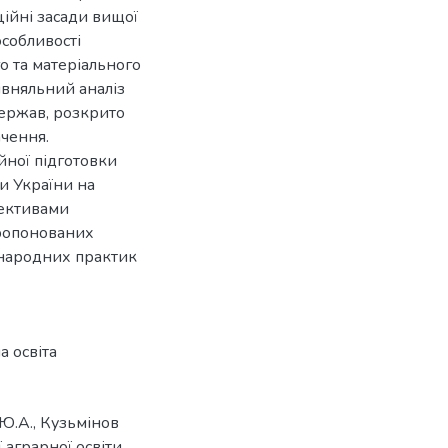
ційні засади вищої
особливості
о та матеріального
івняльний аналіз
держав, розкрито
ачення.
йної підготовки
и України на
пективами
пропонованих
народних практик
а освіта
Ю.А., Кузьмінов
 аграрної освіти