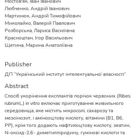
Мостов'як, Іван Іванович
Любченко, Андрій Іванович
Мартинюк, Андрій Тимофійович
Миколайко, Валерій Павлович
Розборська, Лариса Василівна
Красноштан, Ігор Васильович
Щетина, Марина Анатоліївна
Publisher
ДП “Український інститут інтелектуальної власності”
Abstract
Спосіб укорінення експлантів порічок червоних (Ribes
rubrumL.) in vitro включає приготування живильного
середовища, яке містить мікросолі, сахарозу та
мезоінозит, і амінооцтову кислоту, вітаміни (В1, В6,
РР), крім того додають нафтилоцтову кислоту, зеатин,
N-оксид-2,6- диметилпіридину, гумінові кислоти та