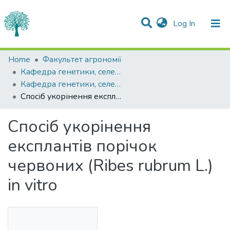
(current)
Log In
Statistics
Home
Факультет агрономії
Кафедра генетики, селекції рослин та біотехнології імені І.П.Чучмія
Communities & Collections
Кафедра генетики, селекції рослин та біотехнології імені І.П.Чучмія
Спосіб укорінення експлантів порічок червоних (Ribes rubrum L.) in vitro
All of DSpace
Спосіб укорінення
експлантів порічок
червоних (Ribes rubrum L.)
in vitro