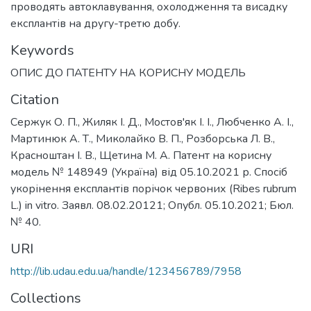
проводять автоклавування, охолодження та висадку
експлантів на другу-третю добу.
Keywords
ОПИС ДО ПАТЕНТУ НА КОРИСНУ МОДЕЛЬ
Citation
Сержук О. П., Жиляк І. Д., Мостов'як І. І., Любченко А. І.,
Мартинюк А. Т., Миколайко В. П., Розборська Л. В.,
Красноштан І. В., Щетина М. А. Патент на корисну
модель № 148949 (Україна) від 05.10.2021 р. Спосіб
укорінення експлантів порічок червоних (Ribes rubrum
L.) in vitro. Заявл. 08.02.20121; Опубл. 05.10.2021; Бюл.
№ 40.
URI
http://lib.udau.edu.ua/handle/123456789/7958
Collections