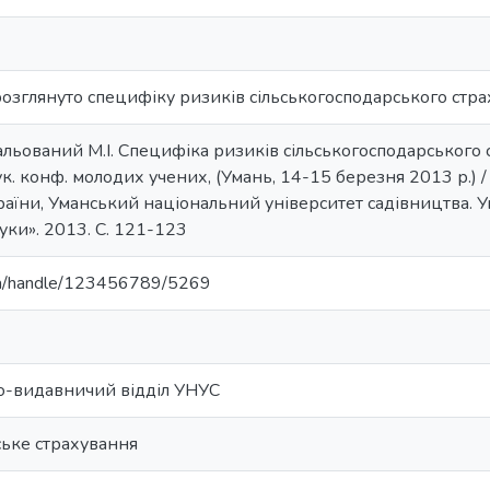
 розглянуто специфіку ризиків сільськогосподарського стр
альований М.І. Специфіка ризиків сільськогосподарського 
ук. конф. молодих учених, (Умань, 14-15 березня 2013 р.) /
аїни, Уманський національний університет садівництва. Ум
уки». 2013. С. 121-123
u.ua/handle/123456789/5269
о-видавничий відділ УНУС
ське страхування