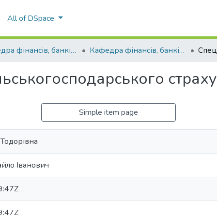
All of DSpace
Кафедра фінансів, банківської справи та страхування
Кафедра фінансів, банківської справи та страхування
ільськогосподарського страх
Simple item page
 Тодорівна
йло Іванович
9:47Z
9:47Z