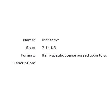
Name:
license.txt
Size:
7.14 KB
Format:
Item-specific license agreed upon to s
Description: