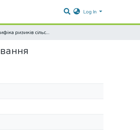
Log In
Специфіка ризиків сільськогосподарського страхування
ування