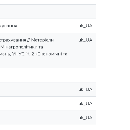
ахування
uk_UA
страхування // Матеріали
uk_UA
 Мінагрополітики та
ань, УНУС. Ч. 2 «Економічні та
uk_UA
uk_UA
uk_UA