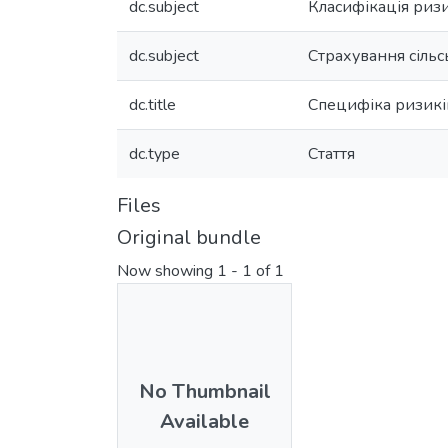
dc.subject
Класифікація риз
dc.subject
Страхування сіль
dc.title
Специфіка ризикі
dc.type
Стаття
Files
Original bundle
Now showing
1 - 1 of 1
No Thumbnail
Available