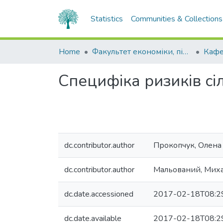
Statistics
Communities & Collections
Home
Факультет економіки, підприємництва та інформаційних технологій
Специфіка ризиків с
dc.contributor.author
Прокопчук, Олена
dc.contributor.author
Мальований, Миха
dc.date.accessioned
2017-02-18T08:2
dc.date.available
2017-02-18T08:2