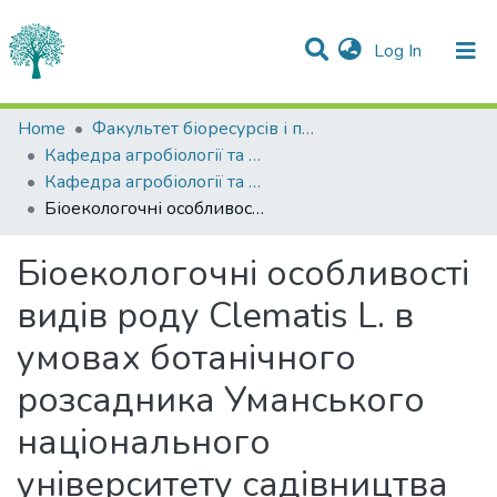
(current)
Log In
Statistics
Home
Факультет біоресурсів і природокористування
Кафедра агробіології та біохімії
Communities & Collections
Кафедра агробіології та біохімії
Біоекологочні особливості видів роду Clematis L. в умовах ботанічного розсадника Уманського національного університету садівництва
All of DSpace
Біоекологочні особливості
видів роду Clematis L. в
умовах ботанічного
розсадника Уманського
національного
університету садівництва