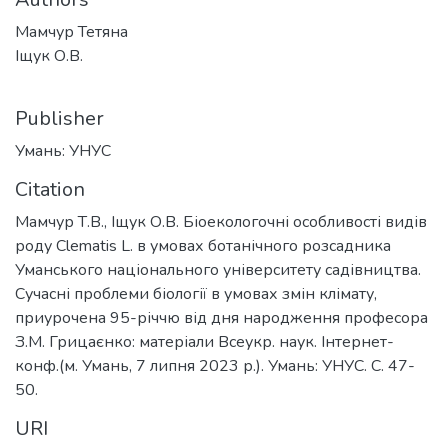
Мамчур Тетяна
Іщук О.В.
Publisher
Умань: УНУС
Citation
Мамчур Т.В., Іщук О.В. Біоекологочні особливості видів
роду Clematis L. в умовах ботанічного розсадника
Уманського національного університету садівництва.
Сучасні проблеми біології в умовах змін клімату,
приурочена 95-річчю від дня народження професора
З.М. Грицаєнко: матеріали Всеукр. наук. Інтернет-
конф.(м. Умань, 7 липня 2023 р.). Умань: УНУС. С. 47-
50.
URI