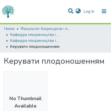
(current)
Log In
Statistics
Home
Факультет біоресурсів і природокористування
Кафедра плодівництва і виноградарства
Communities & Collections
Кафедра плодівництва і виноградарства
Керувати плодоношенням
All of DSpace
Керувати плодоношенням
No Thumbnail
Available