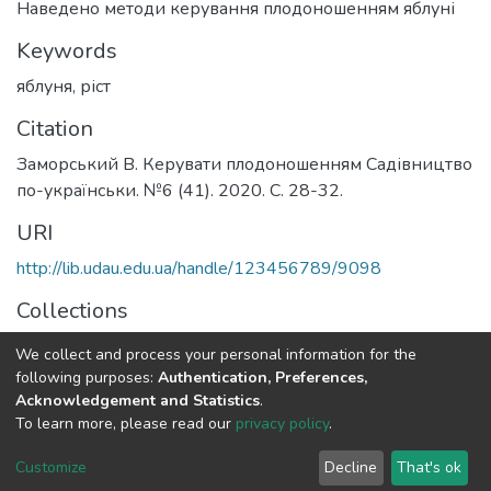
Наведено методи керування плодоношенням яблуні
Keywords
яблуня
,
ріст
Citation
Заморський В. Керувати плодоношенням Садівництво
по-українськи. №6 (41). 2020. С. 28-32.
URI
http://lib.udau.edu.ua/handle/123456789/9098
Collections
Кафедра плодівництва і виноградарства
We collect and process your personal information for the
following purposes:
Authentication, Preferences,
Full item page
Acknowledgement and Statistics
.
To learn more, please read our
privacy policy
.
DSpace software
copyright © 2002-2026
LYRASIS
Customize
Decline
That's ok
Cookie settings
Send Feedback