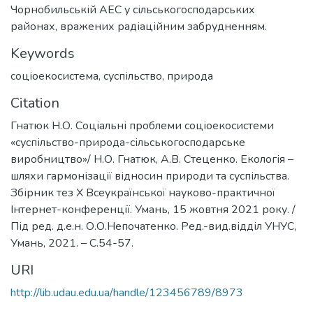
Чорнобильській АЕС у сільськогосподарських
районах, вражених радіаційним забрудненням.
Keywords
соціоекосистема
,
суспільство
,
природа
Citation
Гнатюк Н.О. Соціальні проблеми соціоекосистеми
«суспільство-природа-сільськогосподарське
виробництво»/ Н.О. Гнатюк, А.В. Стеценко. Екологія –
шляхи гармонізації відносин природи та суспільства.
Збірник тез Х Всеукраїнської науково-практичної
Інтернет-конференції. Умань, 15 жовтня 2021 року. /
Під ред. д.е.н. О.О.Непочатенко. Ред.-вид.відділ УНУС,
Умань, 2021. – С.54-57.
URI
http://lib.udau.edu.ua/handle/123456789/8973