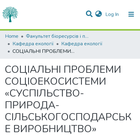
(current)
Log In
Statistics
Home
Факультет біоресурсів і природокористування
Кафедра екології
Кафедра екології
Communities & Collections
СОЦІАЛЬНІ ПРОБЛЕМИ СОЦІОЕКОСИСТЕМИ «СУСПІЛЬСТВО-ПРИРОДА-СІЛЬСЬКОГОСПОДАРСЬКЕ ВИРОБНИЦТВО»
All of DSpace
СОЦІАЛЬНІ ПРОБЛЕМИ
СОЦІОЕКОСИСТЕМИ
«СУСПІЛЬСТВО-
ПРИРОДА-
СІЛЬСЬКОГОСПОДАРСЬК
Е ВИРОБНИЦТВО»