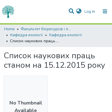
(current)
Log In
Statistics
Home
Факультет біоресурсів і природокористування
Кафедра екології
Кафедра екології
Communities & Collections
Список наукових праць станом на 15.12.2015 року
All of DSpace
Список наукових праць
станом на 15.12.2015 року
No Thumbnail
Available