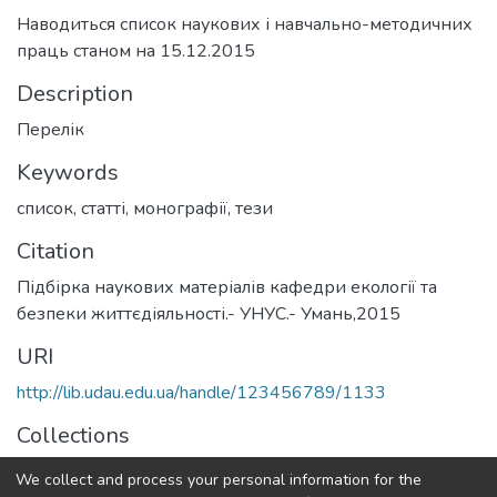
Наводиться список наукових і навчально-методичних
праць станом на 15.12.2015
Description
Перелік
Keywords
список
,
статті
,
монографії
,
тези
Citation
Підбірка наукових матеріалів кафедри екології та
безпеки життєдіяльності.- УНУС.- Умань,2015
URI
http://lib.udau.edu.ua/handle/123456789/1133
Collections
Кафедра екології
We collect and process your personal information for the