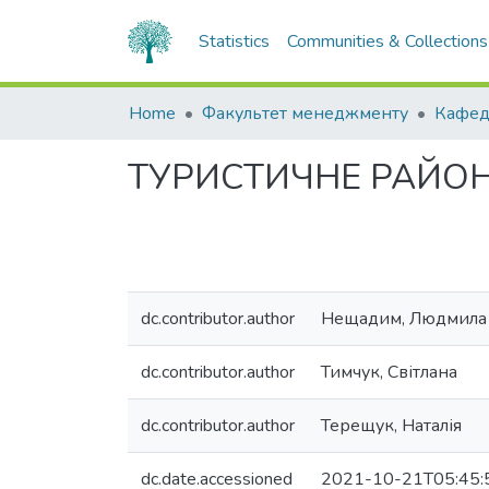
Statistics
Communities & Collections
Home
Факультет менеджменту
ТУРИСТИЧНЕ РАЙОН
dc.contributor.author
Нещадим, Людмила
dc.contributor.author
Тимчук, Світлана
dc.contributor.author
Терещук, Наталія
dc.date.accessioned
2021-10-21T05:45: