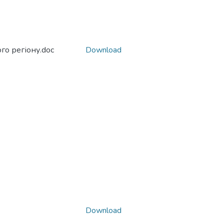
го регіону.doc
Download
Download