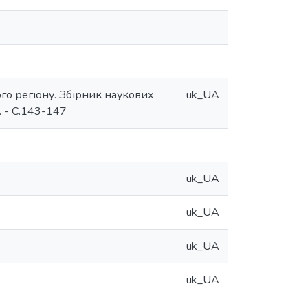
го регіону. Збірник наукових
uk_UA
. - С.143-147
uk_UA
uk_UA
uk_UA
uk_UA