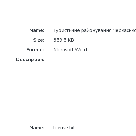
Name:
Туристичне районування Черкасько
Size:
359.5 KB
Format:
Microsoft Word
Description:
Name:
license.txt