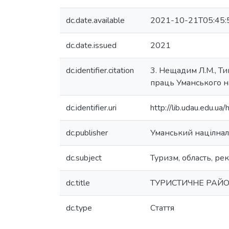
dc.date.available
2021-10-21T05:45:
dc.date.issued
2021
dc.identifier.citation
3. Нещадим Л.М., Ти
праць Уманського на
dc.identifier.uri
http://lib.udau.edu.
dc.publisher
Уманський націлнал
dc.subject
Туризм, область, ре
dc.title
ТУРИСТИЧНЕ РАЙО
dc.type
Стаття