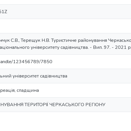
51Z
мчук С.В., Терещук Н.В. Туристичне районування Черкасько
ціонального університету садівництва. - Вип. 97. - 2021 р
ua/handle/123456789/7850
ьний університет садівництва
креація, спадщина
НУВАННЯ ТЕРИТОРІЇ ЧЕРКАСЬКОГО РЕГІОНУ