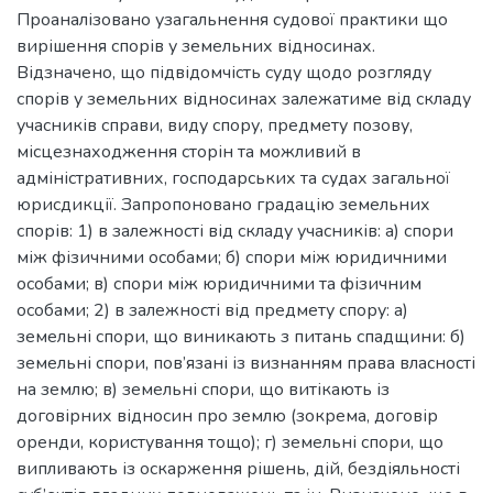
Проаналізовано узагальнення судової практики що
вирішення спорів у земельних відносинах.
Відзначено, що підвідомчість суду щодо розгляду
спорів у земельних відносинах залежатиме від складу
учасників справи, виду спору, предмету позову,
місцезнаходження сторін та можливий в
адміністративних, господарських та судах загальної
юрисдикції. Запропоновано градацію земельних
спорів: 1) в залежності від складу учасників: а) спори
між фізичними особами; б) спори між юридичними
особами; в) спори між юридичними та фізичним
особами; 2) в залежності від предмету спору: а)
земельні спори, що виникають з питань спадщини: б)
земельні спори, пов’язані із визнанням права власності
на землю; в) земельні спори, що витікають із
договірних відносин про землю (зокрема, договір
оренди, користування тощо); г) земельні спори, що
випливають із оскарження рішень, дій, бездіяльності