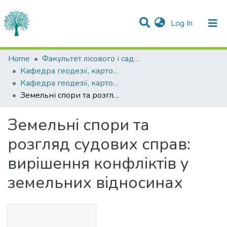
(current)
Log In
Statistics
Home
Факультет лісового і садово-паркового господарства
Кафедра геодезії, картографії та кадастру
Communities & Collections
Кафедра геодезії, картографії та кадастру
Земельні спори та розгляд судових справ: вирішення конфліктів у земельних відносинах
All of DSpace
Земельні спори та
розгляд судових справ:
вирішення конфліктів у
земельних відносинах