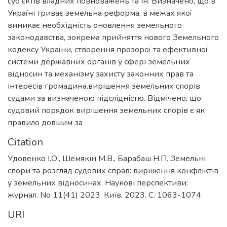
суб’єктів владних повноважень та ін. Визначено, що в
Україні триває земельна реформа, в межах якої
виникає необхідність оновлення земельного
законодавства, зокрема прийняття нового Земельного
кодексу України, створення прозорої та ефективної
системи державних органів у сфері земельних
відносин та механізму захисту законних прав та
інтересів громадина.вирішення земельних спорів
судами за визначеною підслідністю. Відмічено, що
судовий порядок вирішення земельних спорів є як
правило довшим за
Citation
Удовенко І.О., Шемякін М.В., Барабаш Н.П. Земельні
спори та розгляд судових справ: вирішення конфліктів
у земельних відносинах. Наукові перспективи:
журнал. No 11(41) 2023. Київ, 2023. С. 1063-1074.
URI