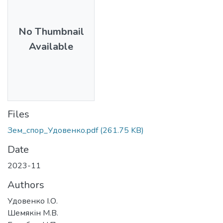
No Thumbnail
Available
Files
Зем_спор_Удовенко.pdf
(261.75 KB)
Date
2023-11
Authors
Удовенко І.О.
Шемякін М.В.