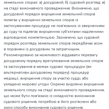
земельних спорах: а) досудовий; б) судовий розгляд; в)
на стадії виконавчого провадження. Визначено, що
досудовий порядок вирішення земельний спорів
полягає у вирішенні земельних спорів із
застосуванням процедур не пов’язаних із зверненням
до суду та підлягає вирішенню суб’єктами наділеними
відповідною компетенцією. Зазначено, що судовий
порядок розгляду земельних спорів передбачає асом
в порівняні із досудовим, та затратнішим.
Рекомендовано за можливості віддавати перевагу
досудовому порядку врегулювання земельних спорів
та застосування в межах судової процедури (як
альтернативи досудовому порядку) процедур
медіації, вирішення спору за участю судді, або
укладено мирової угоди. Окремо виділено вирішення
земельного спору на стадії виконавчого провадження,
що може бути пов’язано із складністю виконання
судового рішення, потребою в його роз’яснені або
зміні способу виконання судового рішення.