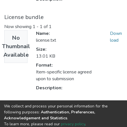
License bundle
Now showing
1 - 1 of 1
Name:
Down
No
license.txt
load
Thumbnail
Size:
Available
13.01 KB
Format:
Item-specific license agreed
upon to submission
Description:
Collections
We collect and process your personal information for the
following purposes:
Authentication, Preferences,
Кафедра садово-паркового господарства
Acknowledgement and Statistics
.
To learn more, please read our
privacy policy
.