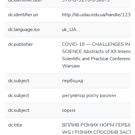
dc.identifier.isbn
978-8-3270-0566-3
dc.identifier.uri
http://lib.udau.edu.ua/handle/1
dc.language.iso
uk_UA
dc.publisher
COVID-19 — CHALLENGES IN 
SCIENCE Abstracts of ХX Internati
Scientific and Practical Conference
Warsaw
dc.subject
гербіцид
dc.subject
регулятор росту рослин
dc.subject
сориз
dc.title
ВПЛИВ РІЗНИХ НОРМ ГЕРБІЦИ
WG І РІЗНИХ СПОСОБІВ ЗАСТ