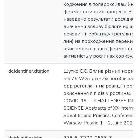
ходження ліпопероксидаційних
ферментативних процесів. У ро
наведено результати досліджен
вивчення впливу біологічно ак
речовин (гербіциду і регулятор
лин) на проходження перекисн
окиснення ліпідів і фермента- 
активність у рослинах соризу.
dc.identifier.citation
Шутко С.С. Вплив різних норм 
пік 75 WG і різнихспособів зас
ррр регоплант на реакції перо
окиснення ліпідів у рослинах со
COVID-19 — CHALLENGES IN
SCIENCE Abstracts of ХX Internati
Scientific and Practical Conference
Warsaw. Poland 1 – 2, June 2021