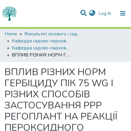
(current)
Log In
Statistics
Home
Факультет лісового і садово-паркового господарства
Кафедра садово-паркового господарства
Communities & Collections
Кафедра садово-паркового господарства
ВПЛИВ РІЗНИХ НОРМ ГЕРБІЦИДУ ПІК 75 WG І РІЗНИХ СПОСОБІВ ЗАСТОСУВАННЯ РРР РЕГОПЛАНТ НА РЕАКЦІЇ ПЕРОКСИДНОГО ОКИСНЕННЯ ЛІПІДІВ У РОСЛИНАХ СОРИЗУ
All of DSpace
ВПЛИВ РІЗНИХ НОРМ
ГЕРБІЦИДУ ПІК 75 WG І
РІЗНИХ СПОСОБІВ
ЗАСТОСУВАННЯ РРР
РЕГОПЛАНТ НА РЕАКЦІЇ
ПЕРОКСИДНОГО