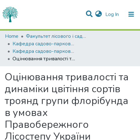
(current)
Log In
Statistics
Home
Факультет лісового і садово-паркового господарства
Кафедра садово-паркового господарства
Communities & Collections
Кафедра садово-паркового господарства
Оцінювання тривалості та динаміки цвітіння сортів троянд групи флорібунда в умовах Правобережного Лісостепу України
All of DSpace
Оцінювання тривалості та
динаміки цвітіння сортів
троянд групи флорібунда
в умовах
Правобережного
Лісостепу України