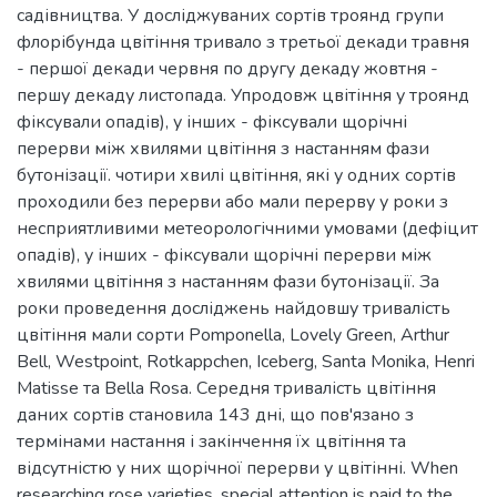
садівництва. У досліджуваних сортів троянд групи
флорібунда цвітіння тривало з третьої декади травня
- першої декади червня по другу декаду жовтня -
першу декаду листопада. Упродовж цвітіння у троянд
фіксували опадів), у інших - фіксували щорічні
перерви між хвилями цвітіння з настанням фази
бутонізації. чотири хвилі цвітіння, які у одних сортів
проходили без перерви або мали перерву у роки з
несприятливими метеорологічними умовами (дефіцит
опадів), у інших - фіксували щорічні перерви між
хвилями цвітіння з настанням фази бутонізації. За
роки проведення досліджень найдовшу тривалість
цвітіння мали сорти Pomponella, Lovely Green, Arthur
Bell, Westpoint, Rotkappchen, Iceberg, Santa Monika, Henri
Matisse та Bella Rosa. Середня тривалість цвітіння
даних сортів становила 143 дні, що пов'язано з
термінами настання і закінчення їх цвітіння та
відсутністю у них щорічної перерви у цвітінні. When
researching rose varieties, special attention is paid to the