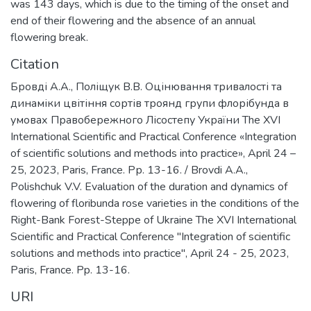
was 143 days, which is due to the timing of the onset and
end of their flowering and the absence of an annual
flowering break.
Citation
Бровді А.А., Поліщук В.В. Оцінювання тривалості та
динаміки цвітіння сортів троянд групи флорібунда в
умовах Правобережного Лісостепу України The XVI
International Scientific and Practical Conference «Integration
of scientific solutions and methods into practice», April 24 –
25, 2023, Paris, France. Рр. 13-16. / Brovdi A.A.,
Polishchuk V.V. Evaluation of the duration and dynamics of
flowering of floribunda rose varieties in the conditions of the
Right-Bank Forest-Steppe of Ukraine The XVI International
Scientific and Practical Conference "Integration of scientific
solutions and methods into practice", April 24 - 25, 2023,
Paris, France. Pp. 13-16.
URI